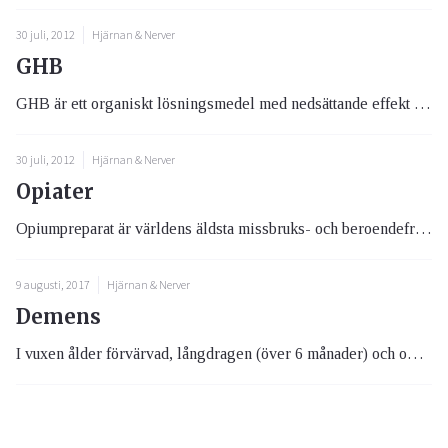
30 juli, 2012
Hjärnan & Nerver
GHB
GHB är ett organiskt lösningsmedel med nedsättande effekt på det centrala nervsystemet. Dessutom har GHB lugnande, ånges...
30 juli, 2012
Hjärnan & Nerver
Opiater
Opiumpreparat är världens äldsta missbruks- och beroendeframkallande medel. I dag finns såväl naturliga som syntetiska p...
9 augusti, 2017
Hjärnan & Nerver
Demens
I vuxen ålder förvärvad, långdragen (över 6 månader) och omfattande försämring av psykiska funktioner som till exempel i...