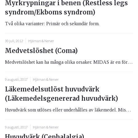
Myrkrypningar i benen (Restless legs
syndrom/Ekboms syndrom)
Två olika varianter: Primär och sekundär form.
30 juli, 2012
Hjärnan & Nerver
Medvetslöshet (Coma)
Medvetslöshet kan ha många olika orsaker. MIDAS är en förkortning av begynnelsebokstäverna för en del av dem: Hjärnhinne...
9 augusti, 2017
Hjärnan & Nerver
Läkemedelsutlöst huvudvärk
(Läkemedelsgenererad huvudvärk)
Huvudvärk som utlöses eller underhålles av läkemedel. Misstänks hos patienter som i mer än 3 månader använt akutläkemede...
9 augusti, 2017
Hjärnan & Nerver
Huvudvärk (Cephalalgia)