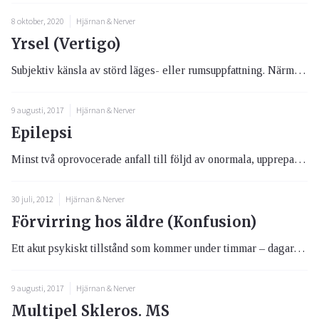
8 oktober, 2020
Hjärnan & Nerver
Yrsel (Vertigo)
Subjektiv känsla av störd läges- eller rumsuppfattning. Närmare beskrivning av de olika yrselformerna kan se i avsnitten...
9 augusti, 2017
Hjärnan & Nerver
Epilepsi
Minst två oprovocerade anfall till följd av onormala, upprepade, samtidiga urladdningar i storhjärnans barkskikt. Status...
30 juli, 2012
Hjärnan & Nerver
Förvirring hos äldre (Konfusion)
Ett akut psykiskt tillstånd som kommer under timmar – dagar, med sänkt intellektuell kapacitet och ofta utagerande...
9 augusti, 2017
Hjärnan & Nerver
Multipel Skleros. MS