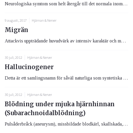
Neurologiska symtom som helt återgår till det normala inom 24 timmar.
9 augusti, 2017
Hjärnan & Nerver
Migrän
Attackvis uppträdande huvudvärk av intensiv karaktär och med fria intervaller dessemellan. Attackerna varar 4-72 tim. Hu...
30 juli, 2012
Hjärnan & Nerver
Hallucinogener
Detta är ett samlingsnamn för såväl naturliga som syntetiska framställda ämnen som kan orsaka hallucinationer. Exempel p...
30 juli, 2012
Hjärnan & Nerver
Blödning under mjuka hjärnhinnan
(Subarachnoidalblödning)
Pulsåderbråck (aneurysm), missbildade blodkärl, skallskada, infektion, “åderförkalkning”, tumör. Det är stör...