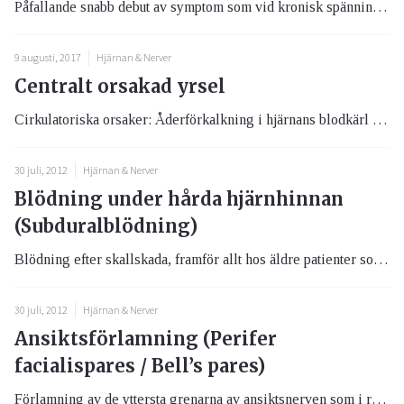
Påfallande snabb debut av symptom som vid kronisk spänningshuvudvärk. Kroniskt förlopp inom tre dygn från första symtome...
9 augusti, 2017
Hjärnan & Nerver
Centralt orsakad yrsel
Cirkulatoriska orsaker: Åderförkalkning i hjärnans blodkärl (arteriosklerosis cerebri), TIA, tillklämning av halsartären...
30 juli, 2012
Hjärnan & Nerver
Blödning under hårda hjärnhinnan
(Subduralblödning)
Blödning efter skallskada, framför allt hos äldre patienter som behandlas med blodproppslösande mediciner. Alkoholister ...
30 juli, 2012
Hjärnan & Nerver
Ansiktsförlamning (Perifer
facialispares / Bell’s pares)
Förlamning av de yttersta grenarna av ansiktsnerven som i regel drabbar ena sidan av ansiktet.