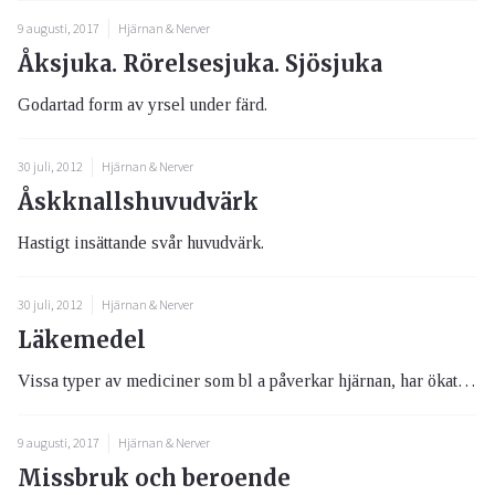
9 augusti, 2017
Hjärnan & Nerver
Åksjuka. Rörelsesjuka. Sjösjuka
Godartad form av yrsel under färd.
30 juli, 2012
Hjärnan & Nerver
Åskknallshuvudvärk
Hastigt insättande svår huvudvärk.
30 juli, 2012
Hjärnan & Nerver
Läkemedel
Vissa typer av mediciner som bl a påverkar hjärnan, har ökat i användning inom missbrukskretsar. Det handlar t ex om de ...
9 augusti, 2017
Hjärnan & Nerver
Missbruk och beroende