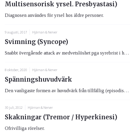
Multisensorisk yrsel. Presbyastasi)
Diagnosen användes för yrsel hos äldre personer.
9 augusti, 2017
Hjärnan & Nerver
Svimning (Syncope)
Snabbt övergående attack av medvetslöshet pga syrebrist i hjärnan.
8 oktober, 2020
Hjärnan & Nerver
Spänningshuvudvärk
Den vanligaste formen av huvudvärk från tillfällig (episodisk) eller stadigvarande huvudvärk med symtom enl. nedan och s...
30 juli, 2012
Hjärnan & Nerver
Skakningar (Tremor / Hyperkinesi)
Ofrivilliga rörelser.