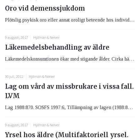
Oro vid demenssjukdom
Plötslig psykisk oro eller annat oroligt beteende hos individ med demenssjukdom.
9 augusti, 2017
Hjärnan & Nerver
Läkemedelsbehandling av äldre
Läkemedelskonsumtionen ökar med stigande ålder. Cirka hälften av alla läkemedel som förskrivs på recept, konsumeras av p...
30 juli, 2012
Hjärnan & Nerver
Lag om vård av missbrukare i vissa fall.
LVM
Lag 1988:870. SOSFS 1997:6, Tillämpning av lagen (1988:870) om vård av missbrukare i vissa fall. Socialtjänstlag 2001:45...
9 augusti, 2017
Hjärnan & Nerver
Yrsel hos äldre (Multifaktoriell yrsel.