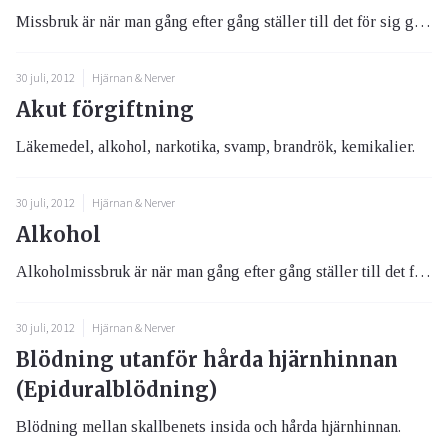
Missbruk är när man gång efter gång ställer till det för sig genom att använda en drog. Beroende är när man inte längre ...
30 juli, 2012
Hjärnan & Nerver
Akut förgiftning
Läkemedel, alkohol, narkotika, svamp, brandrök, kemikalier.
30 juli, 2012
Hjärnan & Nerver
Alkohol
Alkoholmissbruk är när man gång efter gång ställer till det för sig genom att använda alkohol. Alkoholberoende är när ma...
30 juli, 2012
Hjärnan & Nerver
Blödning utanför hårda hjärnhinnan
(Epiduralblödning)
Blödning mellan skallbenets insida och hårda hjärnhinnan.