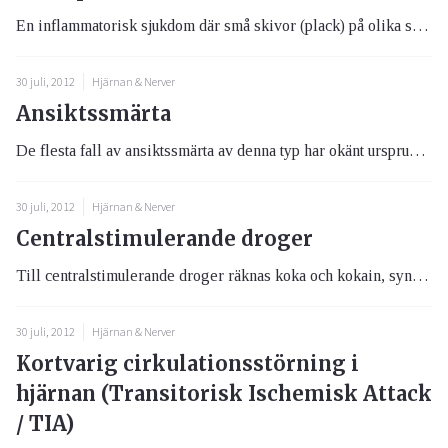
En inflammatorisk sjukdom där små skivor (plack) på olika ställen i det centrala nervsystemet angriper nervernas yttre s...
30 juli, 2012
Hjärnan & Nerver
Ansiktssmärta
De flesta fall av ansiktssmärta av denna typ har okänt ursprung. Ibland kan ett blodkärl trycka på ansiktsnerven. Denna ...
30 juli, 2012
Hjärnan & Nerver
Centralstimulerande droger
Till centralstimulerande droger räknas koka och kokain, syntetiska droger som amfetamin samt kat-droger.
30 juli, 2012
Hjärnan & Nerver
Kortvarig cirkulationsstörning i
hjärnan (Transitorisk Ischemisk Attack
/ TIA)