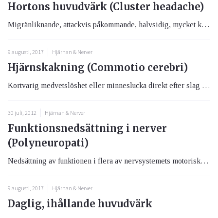
Hortons huvudvärk (Cluster headache)
Migränliknande, attackvis påkommande, halvsidig, mycket kraftig huvudvärk.
9 augusti, 2017
Hjärnan & Nerver
Hjärnskakning (Commotio cerebri)
Kortvarig medvetslöshet eller minneslucka direkt efter slag mot huvudet.
30 juli, 2012
Hjärnan & Nerver
Funktionsnedsättning i nerver
(Polyneuropati)
Nedsättning av funktionen i flera av nervsystemets motoriska-, sensoriska- och/eller autonoma allra tunnaste nervtrådar....
9 augusti, 2017
Hjärnan & Nerver
Daglig, ihållande huvudvärk