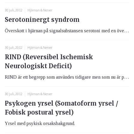
30 juli, 2012
Hjärnan & Nerver
Serotoninergt syndrom
Överskott i hjärnan på signalsubstansen serotoni med en överaktivitet i det sk serotoninerga systemet som följd.
30 juli, 2012
Hjärnan & Nerver
RIND (Reversibel Ischemisk
Neurologiskt Deficit)
RIND är ett begrepp som användes tidigare men som nu är på väg bort. Neurologiska symtom som varar från 1 till i högst 2...
30 juli, 2012
Hjärnan & Nerver
Psykogen yrsel (Somatoform yrsel /
Fobisk postural yrsel)
Yrsel med psykisk orsaksbakgrund.