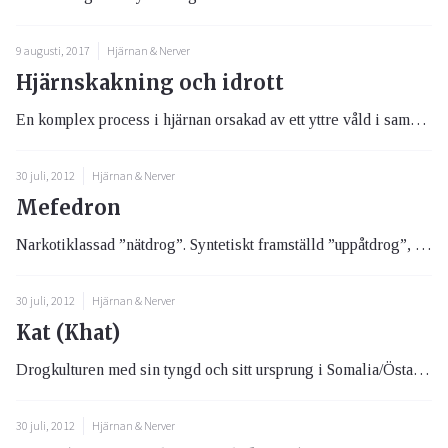
9 augusti, 2017
Hjärnan & Nerver
Hjärnskakning och idrott
En komplex process i hjärnan orsakad av ett yttre våld i samband med idrottsutövande. Enkel hjärnskskning: Patienten är ...
30 juli, 2012
Hjärnan & Nerver
Mefedron
Narkotiklassad ”nätdrog”. Syntetiskt framställd ”uppåtdrog”, en centralstimulerare drog med effekt som en blandning av a...
30 juli, 2012
Hjärnan & Nerver
Kat (Khat)
Drogkulturen med sin tyngd och sitt ursprung i Somalia/Östafrika men som nu sprids. Efter några timmars tuggande av blad...
30 juli, 2012
Hjärnan & Nerver