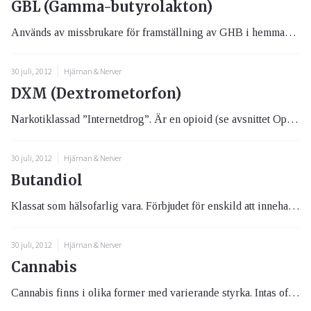
GBL (Gamma-butyrolakton)
Används av missbrukare för framställning av GHB i hemmamiljö. Kan även konsumeras direkt. Omvandlas i kroppen till GHB, ...
30 juli, 2012
Hjärnan & Nerver
DXM (Dextrometorfon)
Narkotiklassad ”Internetdrog”. Är en opioid (se avsnittet Opiater i detta kapitel) med dess risk för nedsatt andningsdfu...
30 juli, 2012
Hjärnan & Nerver
Butandiol
Klassat som hälsofarlig vara. Förbjudet för enskild att inneha och hantera. Ej narkotikaklassad eftersom det finns en st...
30 juli, 2012
Hjärnan & Nerver
Cannabis
Cannabis finns i olika former med varierande styrka. Intas oftast genom rökning av hemrullade cigaretter av det svagare ...