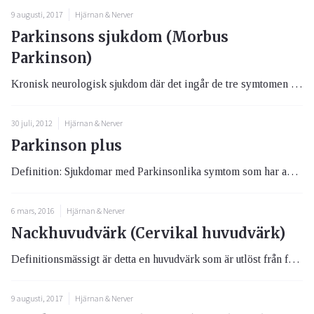
9 augusti, 2017
Hjärnan & Nerver
Parkinsons sjukdom (Morbus
Parkinson)
Kronisk neurologisk sjukdom där det ingår de tre symtomen nedsatt rörlighet, stelhet och skakningar i ena eller båda hän...
30 juli, 2012
Hjärnan & Nerver
Parkinson plus
Definition: Sjukdomar med Parkinsonlika symtom som har annan orsak än bristande dopaminerg aktivitet i den del av hjärna...
6 mars, 2016
Hjärnan & Nerver
Nackhuvudvärk (Cervikal huvudvärk)
Definitionsmässigt är detta en huvudvärk som är utlöst från förändringar i nacken som till exempel förändringar i kotor...
9 augusti, 2017
Hjärnan & Nerver