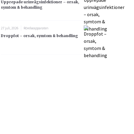
Upprepade urinvägsinfektioner – orsak,
symtom & behandling
27 juli, 2026
Rörelseapparaten
Droppfot – orsak, symtom & behandling