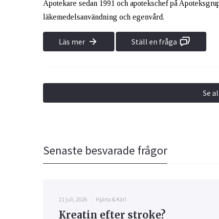
Apotekare sedan 1991 och apotekschef på Apoteksgrup
läkemedelsanvändning och egenvård.
Läs mer
Ställ en fråga
Se a
Senaste besvarade frågor
21 juli, 2026
Hjärta & Kärl
Kreatin efter stroke?