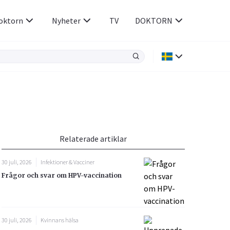
oktorn
Nyheter
TV
DOKTORN
Hjärnan & Nerver
Infektioner &
Vacciner
Hjärta & Kärl
din
e besvara
Hud & Hår
ar
n
Relaterade artiklar
Rökavvänjning
Sex & Samliv
30 juli, 2026
Infektioner & Vacciner
Rörelseapparaten
Sömn & Stress
Frågor och svar om HPV-vaccination
icy.
30 juli, 2026
Kvinnans hälsa