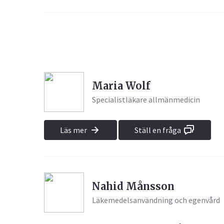
Maria Wolf
Specialistläkare allmänmedicin
Läs mer
Ställ en fråga
Nahid Månsson
Läkemedelsanvändning och egenvård