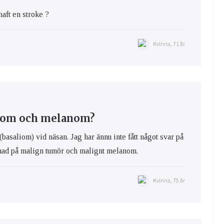
haft en stroke ?
Kvinna, 71 år
liom och melanom?
(basaliom) vid näsan. Jag har ännu inte fått något svar på
llnad på malign tumör och malignt melanom.
Kvinna, 75 år