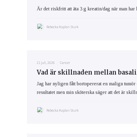
Är det riskfritt att äta 3 g kreatin/dag när man har 
Rebecka Kaplan Sturk
21 juli, 2026
Cancer
Vad är skillnaden mellan basa
Jag har nyligen fått bortopererat en malign tumör 
resultatet men min sköterska säger att det är ski
Rebecka Kaplan Sturk