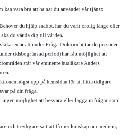
om kan vara bra att ha när du använder vår tjänst:
 Behöver du hjälp snabbt, har du varit orolig länge eller
 ska du vända dig till vården.
äkaren är att under Fråga Doktorn hittar du personer
under tidsbegränsad period) har fått möjlighet att
iområden står vår eminente husläkare Anders
aren.
ionen högst upp på hemsidan för att hitta tidigare
svar på din fråga.
r ingen möjlighet att besvara eller lägga in frågor som
tare och trevligare sätt att få mer kunskap om medicin,