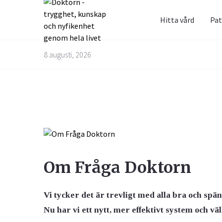
Hitta vård
Pat
Prenum
Fråga 
8 augusti, 2026
Alternativbehandling
Barn & Graviditet
Bättre liv
Glöm inte 
Här kan du
skräppost
alla frågo
Email
experterna
besvarade
Kvinnans hälsa
Luftvägarna & Allergi
Om Fråga Doktorn
Jag h
behan
Vi tycker det är trevligt med alla bra och sp
Nu har vi ett nytt, mer effektivt system och vä