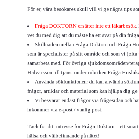
För er, våra besökares skull vill vi ge några tips s
Ögon & Öron
Fråga DOKTORN ersätter inte ett läkarbesök
.
Övervikt
vet du med dig att du måste ha ett svar på din fråga
Skillnaden mellan Fråga Doktorn och Fråga Husl
som är specialister på sitt område och som vi (ofta 
samarbeta med. För övriga sjukdomsområden/terap
Halvarsson till tjänst under rubriken Fråga Husläk
Använda sökfunktionen: du kan använda sökfunkt
frågor, artiklar och material som kan hjälpa dig ge 
Vi besvarar endast frågor via frågesidan och ha
inkommer via e-post / vanlig post.
Tack för ditt intresse för Fråga Doktorn – ett smar
hälsa och välbefinnande på nätet!