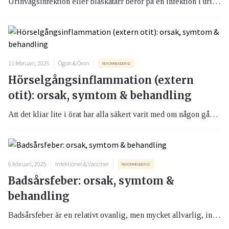
Urinvägsinfektion eller blåskatarr beror på en infektion i urinblåsan som oftast orsakats av tarmbakterier. Urinvägsinfektion drabbar oftare kvinnor än män och kan både behandlas och förebyggas.
11 februari, 2025
Ögon & Öron
REKOMMENDERAD
Hörselgångsinflammation (extern
otit): orsak, symtom & behandling
Att det kliar lite i örat har alla säkert varit med om någon gång. Men irriterande klåda och kanske till och med smärta från hörselgången kan faktiskt vara tecken på en inflammation.
6 februari, 2025
Infektioner & Vacciner
REKOMMENDERAD
Badsårsfeber: orsak, symtom &
behandling
Badsårsfeber är en relativt ovanlig, men mycket allvarlig, infektion. Risken ökar under varma somrar, och mycket talar för att vi i år kommer att se många fall. I artikeln får du tips om vad du ska vara uppmärksam på för att undvika sjukdomen.