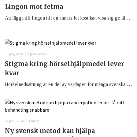
Lingon mot fetma
Att lägga till lingon till en annars fet kost kan visa sig ge lägre vikt och bättre blodsocker.
13 juli, 2026
Ögon & Öron
Stigma kring hörselhjälpmedel lever
kvar
Hörselnedsättning är en del av vardagen för många svenskar. En ny Sifo-undersökning visar att 58 procent själva har en hörselnedsättning eller har någon närstående som lever med den. Samtidigt upplever nästan hälften att det fortfarande finns ett stigma kring att använda hörselhjälpmedel.
22 juni, 2026
Cancer
Ny svensk metod kan hjälpa