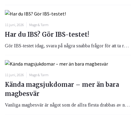
11 juni, 2026
Mage & Tarm
Har du IBS? Gör IBS-testet!
Gör IBS-testet idag, svara på några snabba frågor för att ta reda på om du lider av irritabel tarm, även kallat IBS. Problem med magen är vanligt och även om man vet att IBS drabbar 10-15 procent upplever långt flera återkommande besvär med magen utan att få en diagnos. Gör vårt test för att se om du lider av IBS och vad du kan göra åt det.
11 juni, 2026
Mage & Tarm
Kända magsjukdomar – mer än bara
magbesvär
Vanliga magbesvär är något som de allra flesta drabbas av någon gång, men ibland handlar det om mer än bara besvär. Här tar vi upp några av de större kända magsjukdomarna.