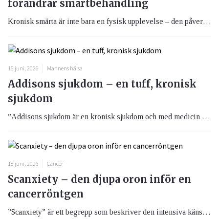
förändrar smärtbehandling
Kronisk smärta är inte bara en fysisk upplevelse – den påverkar tankar, känslor och hela livets riktning. Traditionell behandling har ofta fokuserat på att minska smärtan, men modern forskning inom KBT och Acceptance and Commitment Therapy (ACT) visar att ett annat förhållningssätt kan vara mer effektivt: att förändra relationen till smärtan snarare än att försöka eliminera den.
15 juni, 2026
Mannens hälsa
Addisons sjukdom – en tuff, kronisk
sjukdom
”Addisons sjukdom är en kronisk sjukdom och med medicin kan du oftast leva som du gjorde innan du blev sjuk.” Tyvärr är detta en sanning med modifikation, berättar Eva Rafner, ordförande i Svenska Addisonföreningen. Min erfarenhet av att leva med Addison, sedan 32 år tillbaka, är att jag ständigt måste planera min dag, varje dag för att må bra.
18 juni, 2026
Cancer
Scanxiety – den djupa oron inför en
cancerröntgen
”Scanxiety” är ett begrepp som beskriver den intensiva känslomässiga och fysiologiska reaktion som drabbar före, under eller efter röntgen-undersökningar, speciellt vid cancersjukdom. Detta har undersökts i en studie från Njurcancerföreningen och Karolinska Institutet och resultatet visar att denna djupa oro påverkar patienternas livskvalitet upp till månader efter undersökningarna.