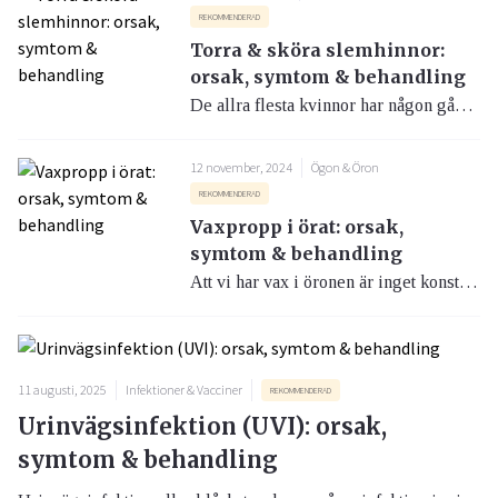
REKOMMENDERAD
Torra & sköra slemhinnor:
orsak, symtom & behandling
De allra flesta kvinnor har någon gång upplevt torrhet och sköra slemhinnor. Förutom att ge besvär som irritation och klåda kan det även öka risken för urinvägsinfektioner och slidkatarr och påverka samlivet.
12 november, 2024
Ögon & Öron
REKOMMENDERAD
Vaxpropp i örat: orsak,
symtom & behandling
Att vi har vax i öronen är inget konstigt, det bildas av körtlar som finns i huden i hörselgången. Vaxets uppgift är att ta hand om det skräp som kan komma in i örat och se till att det inte blir kvar och irriterar eller infekterar. Märker du däremot att du får besvär med öronvax behöver man göra något åt detta.
11 augusti, 2025
Infektioner & Vacciner
REKOMMENDERAD
Urinvägsinfektion (UVI): orsak,
symtom & behandling