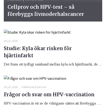
Cellprov och HPV-test – så
förebyggs livmoderhalscancer
29 juli, 2026
Studie: Kyla ökar risken för
hjärtinfarkt
Det finns ett tydligt samband mellan kyla och hjärtfinarkt, det visar en ny svensk studie. Resultaten tyder på att du som har hög risk för hjärtinfarkt bör klä dig ordentligt och eventuellt undvika ansträngning utomhus vid låga temperaturer.
30 juli, 2026
Infektioner & Vacciner
Frågor och svar om HPV-vaccination
HPV-vaccination är ett av de viktigaste sätten att förebygga cancer. Vaccinet skyddar mot de typer av humant papillomvirus (HPV) som orsakar de flesta fallen av livmoderhalscancer, men även flera andra cancerformer och könsvårtor (kondylom). Ju tidigare man vaccineras, desto bättre blir skyddet – men även äldre ungdomar och vuxna kan ha nytta av vaccination.