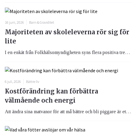
16 juni, 2026
Barn & Graviditet
Majoriteten av skoleleverna rör sig för
lite
I en enkät från Folkhälsomyndigheten syns flera positiva trender vad gäller levnadsvanorna hos skolelever, men det negativa är att de är för stillasittande. Bara 14 procent följer rekommendationen och rör på sig minst en timme varje dag.
6 juli, 2026
Bättre liv
Kostförändring kan förbättra
välmående och energi
Att ändra sina matvanor för att må bättre och bli piggare är ett av de mest effektiva hälsobesluten man kan ta — men också ett av de svåraste att genomföra i längden.