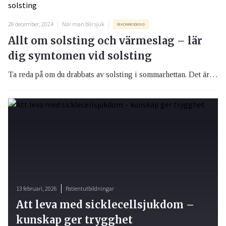
28 december, 2024
När man blir sjuk
REKOMMENDERAD
Allt om solsting och värmeslag – lär
dig symtomen vid solsting
Ta reda på om du drabbats av solsting i sommarhettan. Det är viktigt, om du har drabbats, att snabbt kunna ta hand kroppen. Lär dig mer om symtom och se om du tillhör en eventuell riskgrupp.
13 februari, 2026
Patientutbildningar
Att leva med sicklecellsjukdom –
kunskap ger trygghet