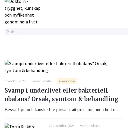
9 oktober, 2025
Kvinnans hälsa
REKOMMENDERAD
Svamp i underlivet eller bakteriell
obalans? Orsak, symtom & behandling
Besvärligt, och kanske lite pinsamt att prata om, men helt ofarligt. De flesta kvinnor får det någon gång – svamp i underlivet. Lika vanligt är det att klådan eller flytningen beror på en rubbning i slidans bakteriebalans. Båda problemen är vanligen lättbehandlade.
20 december, 2024
Kvinnans hälsa