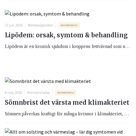
17 juli, 2026
Rörelseapparaten
REKOMMENDERAD
Lipödem: orsak, symtom & behandling
Lipödem är en kronisk sjukdom i kroppens fettvävnad som nästan uteslutande drabbar kvinnor. Sjukdomen leder till en onormal ansamling av fett, oftast på höfter, lår, ben och ibland armar. Många upplever smärta, ömhet och en känsla av tyngd, samtidigt som blåmärken uppstår lätt. Lipödem förväxlas fortfarande ofta med obesitas eller lymfödem, vilket kan göra att diagnosen dröjer i många år. Även om sjukdomen inte kan botas finns behandling som kan lindra symtomen och förbättra livskvaliteten.
8 maj, 2026
Kvinnans hälsa
REKOMMENDERAD
Sömnbrist det värsta med klimakteriet
Sömnen påverkas kraftigt för många kvinnor i klimakteriet, och för en stor andel är sömbristen det mest påfrestande symtomet. I en Ipsos-undersökning uppger 57 procent att långvarig sömnlöshet (insomni) är det jobbigaste under denna period.