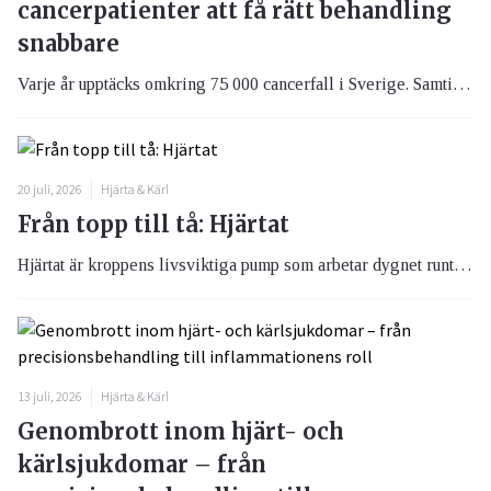
cancerpatienter att få rätt behandling
snabbare
Varje år upptäcks omkring 75 000 cancerfall i Sverige. Samtidigt lever över 600 000 svenskar i dag med, eller har tidigare haft, en cancerdiagnos. Trots stora framsteg inom cancervården är en av de största utmaningarna fortfarande att hitta rätt behandling för rätt patient. Nu visar svensk forskning att det kan gå att ta reda på vilken behandling som fungerar bäst inom fem dagar, istället för efter flera månaders behandling.
20 juli, 2026
Hjärta & Kärl
Från topp till tå: Hjärtat
Hjärtat är kroppens livsviktiga pump som arbetar dygnet runt för att förse organ och vävnader med syre och näring. Här kan du läsa om var hjärtat sitter, hur det fungerar, vanliga hjärtsjukdomar och vilka symtom som kan vara tecken på att något inte står rätt till.
13 juli, 2026
Hjärta & Kärl
Genombrott inom hjärt- och
kärlsjukdomar – från