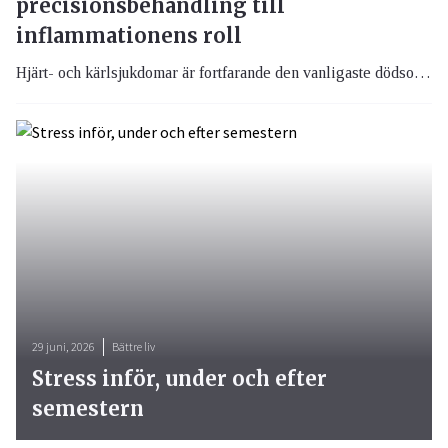
precisionsbehandling till
inflammationens roll
Hjärt- och kärlsjukdomar är fortfarande den vanligaste dödsorsaken globalt. Under de senaste åren har dock flera vetenskapliga genombrott förändrat både vår förståelse av sjukdomsmekanismer och hur vi behandlar patienter. Nya läkemedel, förbättrad riskmätning och ökad kunskap om inflammationens betydelse pekar mot en mer individanpassad och förebyggande kardiologi.
29 juni, 2026
Bättre liv
Stress inför, under och efter
semestern