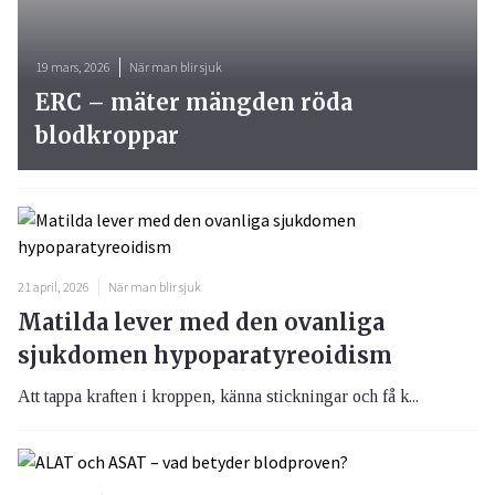
19 mars, 2026
När man blir sjuk
ERC – mäter mängden röda
blodkroppar
21 april, 2026
När man blir sjuk
Matilda lever med den ovanliga
sjukdomen hypoparatyreoidism
Att tappa kraften i kroppen, känna stickningar och få k...