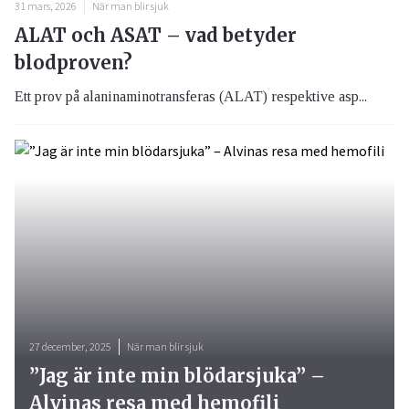
31 mars, 2026
När man blir sjuk
ALAT och ASAT – vad betyder
blodproven?
Ett prov på alaninaminotransferas (ALAT) respektive asp...
27 december, 2025
När man blir sjuk
”Jag är inte min blödarsjuka” –
Alvinas resa med hemofili