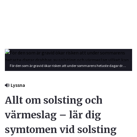
För den som är gravid ökar risken att under sommarens hetaste dagar drabbas av solsting och värmeslag vilket kan vara bra att tänka på. Foto: Shutterstock
Lyssna
Allt om solsting och
värmeslag – lär dig
symtomen vid solsting