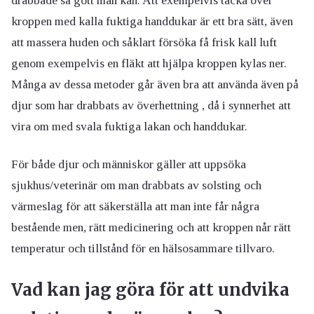
drabbade så gott man kan. Att exempelvis täcka över
kroppen med kalla fuktiga handdukar är ett bra sätt, även
att massera huden och såklart försöka få frisk kall luft
genom exempelvis en fläkt att hjälpa kroppen kylas ner.
Många av dessa metoder går även bra att använda även på
djur som har drabbats av överhettning , då i synnerhet att
vira om med svala fuktiga lakan och handdukar.
För både djur och människor gäller att uppsöka
sjukhus/veterinär om man drabbats av solsting och
värmeslag för att säkerställa att man inte får några
bestående men, rätt medicinering och att kroppen når rätt
temperatur och tillstånd för en hälsosammare tillvaro.
Vad kan jag göra för att undvika