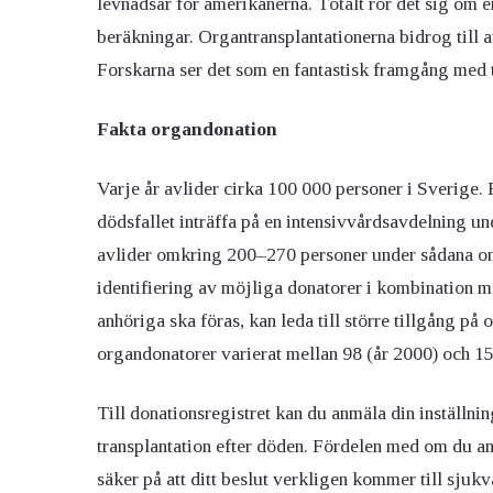
levnadsår för amerikanerna. Totalt rör det sig om en
beräkningar. Organtransplantationerna bidrog till att
Forskarna ser det som en fantastisk framgång med ta
Fakta organdonation
Varje år avlider cirka 100 000 personer i Sverige.
dödsfallet inträffa på en intensivvårdsavdelning 
avlider omkring 200–270 personer under sådana oms
identifiering av möjliga donatorer i kombination m
anhöriga ska föras, kan leda till större tillgång p
organdonatorer varierat mellan 98 (år 2000) och 15
Till donationsregistret kan du anmäla din inställnin
transplantation efter döden. Fördelen med om du anmä
säker på att ditt beslut verkligen kommer till sjuk