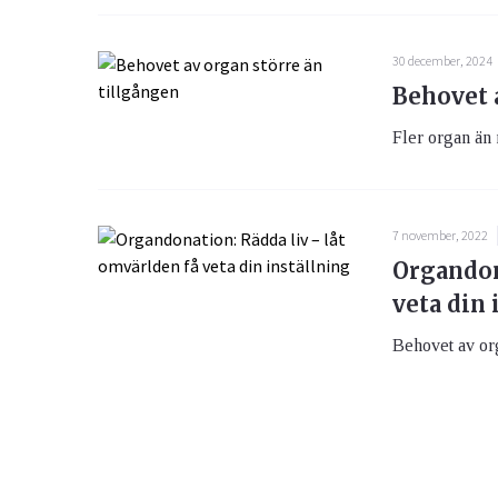
30 december, 2024
Behovet 
Fler organ än 
7 november, 2022
Organdon
veta din 
Behovet av orga