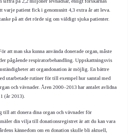
 siffra på 2,2 miljoner levnadsår, enligt forskarnas
 varje patient fick i genomsnitt 4,3 extra år att leva.
nke på att det rörde sig om väldigt sjuka patienter.
 För att man ska kunna använda donerade organ, måste
under pågående respiratorbehandling. Uppskattningsvis
tändigheter att organdonation är möjlig. En bättre
ed utarbetade rutiner för till exempel hur samtal med
å organ och vävnader. Åren 2000–2013 har antalet avlidna
1 (år 2013).
g till att donera dina organ och vävnader för
ler din vilja till donationsregistret är att du kan vara
vårdens kännedom om en donation skulle bli aktuell,