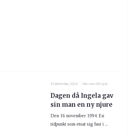
31 december, 2024
När man blir sjuk
Dagen då Ingela gav
sin man en ny njure
Den 16 november 1994. En
tidpunkt som etsat sig fast i ...