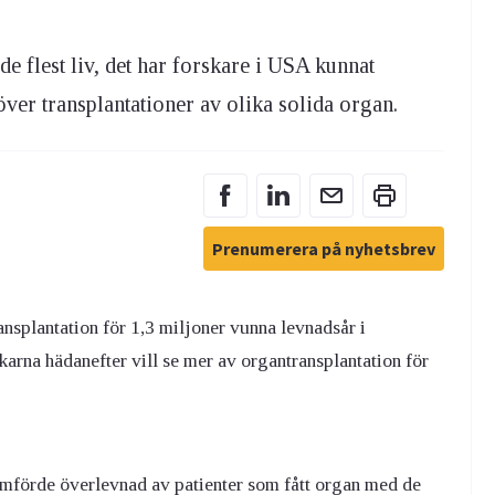
e flest liv, det har forskare i USA kunnat
 över transplantationer av olika solida organ.
Prenumerera på nyhetsbrev
nsplantation för 1,3 miljoner vunna levnadsår i
arna hädanefter vill se mer av organtransplantation för
mförde överlevnad av patienter som fått organ med de