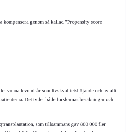
rna kompensera genom så kallad ”Propensity score
talet vunna levnadsår som livskvalitetshöjande och av allt
 patienterna. Det tyder både forskarnas beräkningar och
ngtransplantation, som tillsammans gav 800 000 fler