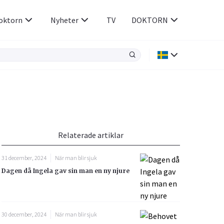
oktorn
Nyheter
TV
DOKTORN
Hjärnan & Nerver
Infektioner &
Vacciner
Hjärta & Kärl
din
e besvara
Hud & Hår
ar
n
Relaterade artiklar
Rökavvänjning
Sex & Samliv
31 december, 2024
När man blir sjuk
Rörelseapparaten
Sömn & Stress
Dagen då Ingela gav sin man en ny njure
icy.
30 december, 2024
När man blir sjuk