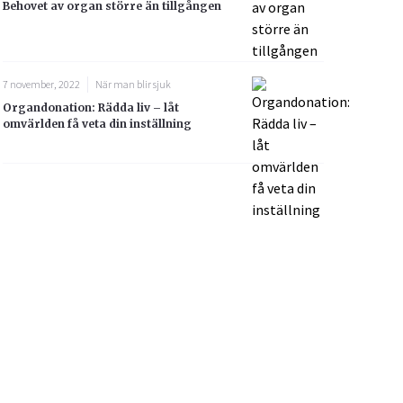
Behovet av organ större än tillgången
7 november, 2022
När man blir sjuk
Organdonation: Rädda liv – låt
omvärlden få veta din inställning