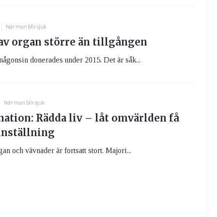
När man blir sjuk
av organ större än tillgången
någonsin donerades under 2015. Det är såk...
När man blir sjuk
ation: Rädda liv – låt omvärlden få
inställning
n och vävnader är fortsatt stort. Majori...