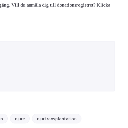
 gång.
Vill du anmäla dig till donationsregistret? Klicka
on
njure
njurtransplantation