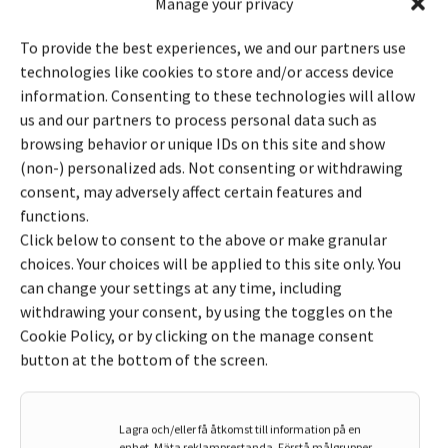
Manage your privacy
To provide the best experiences, we and our partners use
technologies like cookies to store and/or access device
information. Consenting to these technologies will allow
us and our partners to process personal data such as
8 januari, 2025
Mage & Tarm
browsing behavior or unique IDs on this site and show
Förstoppning: testa om
(non-) personalized ads. Not consenting or withdrawing
consent, may adversely affect certain features and
förstoppningen kan bero på
functions.
läkemedelsbehandling
Click below to consent to the above or make granular
choices. Your choices will be applied to this site only. You
Alla blir någon gång hård i magen eller förstoppad och ...
can change your settings at any time, including
withdrawing your consent, by using the toggles on the
Cookie Policy, or by clicking on the manage consent
button at the bottom of the screen.
Lagra och/eller få åtkomst till information på en
enhet, Mäta reklamprestanda, Förstå målgrupper