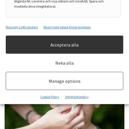
åtgärda fel, Leverera och visa reklam och innehåll, Spara och
meddela dina integritetsval.
1 januari, 2025
När man blir sjuk
Manage 1140 vendors
Read more about these purposes
Falsk medicin – så avslöjar du sajterna
Enligt WHO är hälften av den medicin som säljs på nätet...
Acceptera alla
Neka alla
Manage options
Cookie Policy
Integritetspolicy