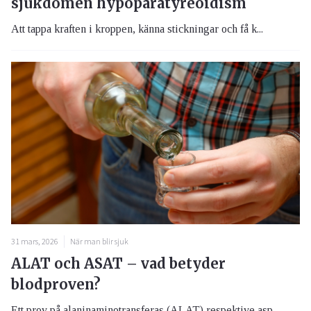
sjukdomen hypoparatyreoidism
Att tappa kraften i kroppen, känna stickningar och få k...
31 mars, 2026
När man blir sjuk
ALAT och ASAT – vad betyder
blodproven?
Ett prov på alaninaminotransferas (ALAT) respektive asp...