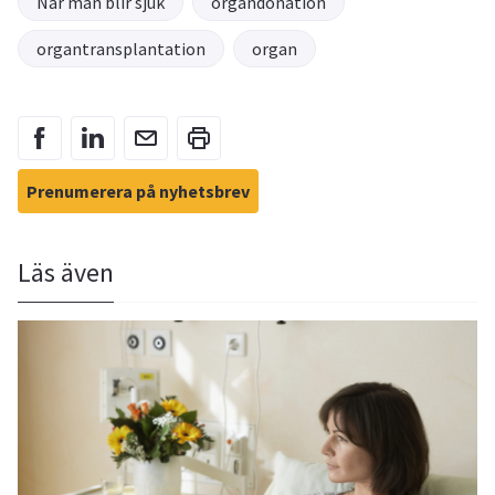
När man blir sjuk
organdonation
organtransplantation
organ
Prenumerera på nyhetsbrev
Läs även