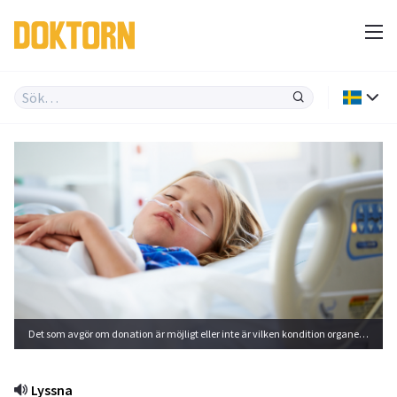
Det som avgör om donation är möjligt eller inte är vilken kondition organen och vävnaderna är i, donatorns ålder är inte av betydelse. Foto: Shutterstock
Lyssna