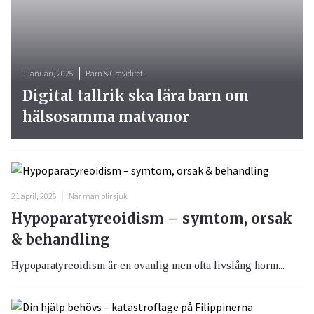
1 januari, 2025
Barn & Graviditet
Digital tallrik ska lära barn om
hälsosamma matvanor
21 april, 2026
När man blir sjuk
Hypoparatyreoidism – symtom, orsak
& behandling
Hypoparatyreoidism är en ovanlig men ofta livslång horm...