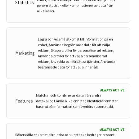
Statistics
genom statistik eller kombinationer av data från
olika källor.
2 januari, 2025
När man blir sjuk
Lagra och/eller få åtkomst till information på en
enhet, Använda begränsade data för att välja
Forskare: Så går du till väga för att
reklam, Skapa profiler för personaliserad reklam,
Marketing
Använda profiler för att välja personaliserad
ändra ditt livsmönster – och lyckas
reklam, Utveckla och förbättra tjänster, Använda
begränsade data för att välja innehåll.
Dags att göra den där stora livsstilsförändringen du ha...
ALWAYS ACTIVE
Matchar och kombinerar data från andra
Features
datakällor, Länka olika enheter, Identifierar enheter
baserat på information som överförs automatiskt.
ALWAYS ACTIVE
Säkerställa säkerhet, förhindra och upptäcka bedrägerier samt