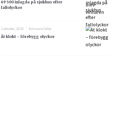
69 500 inlagda på sjukhus efter
fallolyckor
1 oktober, 2019
Kvinnans hälsa
Ät klokt – förebygg olyckor