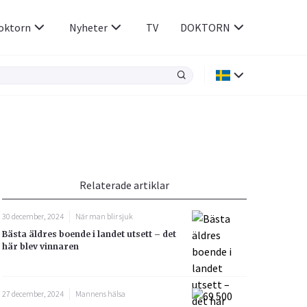
oktorn
Nyheter
TV
DOKTORN
Hjärnan & Nerver
Infektioner &
Vacciner
Hjärta & Kärl
din
e besvara
Hud & Hår
ar
n
Relaterade artiklar
Rökavvänjning
Sex & Samliv
30 december, 2024
När man blir sjuk
Rörelseapparaten
Sömn & Stress
Bästa äldres boende i landet utsett – det
icy.
här blev vinnaren
27 december, 2024
Mannens hälsa