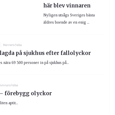
här blev vinnaren
Nyligen utsågs Sveriges bästa
äldres boende av en enig ...
Mannens hälsa
lagda på sjukhus efter fallolyckor
es nära 69 500 personer in på sjukhus på...
Kvinnans hälsa
 – förebygg olyckor
ten aptit...