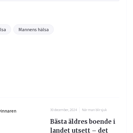
lsa
Mannens hälsa
30 december, 2024
När man blir sjuk
Bästa äldres boende i
landet utsett – det