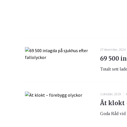
27 december, 2024
69 500 in
Totalt sett lad
1 oktober, 2019
Ät klokt
Goda Råd vid li