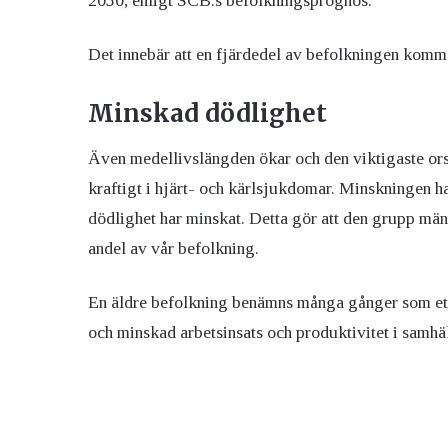
2050, enligt SCB:s befolkningsprognos.
Det innebär att en fjärdedel av befolkningen kommer
Minskad dödlighet
Även medellivslängden ökar och den viktigaste orsak
kraftigt i hjärt- och kärlsjukdomar. Minskningen h
dödlighet har minskat. Detta gör att den grupp män
andel av vår befolkning.
En äldre befolkning benämns många gånger som ett 
och
minskad arbetsinsats och produktivitet i samhä