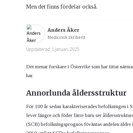
Men det finns fördelar också.
Ögon & Öron
Övervikt
Anders Åker
Medicinsk skribent
Uppdaterad: 1 januari, 2025
Det menar forskare i Österrike som har tittat närm
har.
Annorlunda åldersstruktur
För 100 år sedan karakteriserades befolkningen i S
lever längre och föder färre barn ser åldersstruktur
(SCB) befolkningsprognos föväntas andelen äldre 