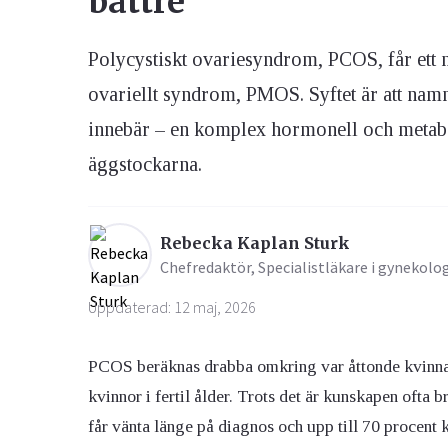
bättre
Polycystiskt ovariesyndrom, PCOS, får ett n
Ögon & Öron
Övervikt
ovariellt syndrom, PMOS. Syftet är att namnet
innebär – en komplex hormonell och metab
äggstockarna.
Rebecka Kaplan Sturk
Chefredaktör, Specialistläkare i gynekolo
Uppdaterad: 12 maj, 2026
PCOS beräknas drabba omkring var åttonde kvinna 
kvinnor i fertil ålder. Trots det är kunskapen ofta
får vänta länge på diagnos och upp till 70 procent 