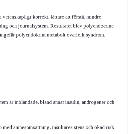
 vetenskapligt korrekt, lättare att förstå, mindre
kning och journalsystem. Resultatet blev polyendocrine
gefär polyendokrint metabolt ovariellt syndrom.
stem är inblandade, bland annat insulin, androgener och
hop med ämnesomsättning, insulinresistens och ökad risk