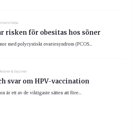
innans hälsa
r risken för obesitas hos söner
nnor med polycystiskt ovariesyndrom (PCOS...
ktioner & Vacciner
ch svar om HPV-vaccination
 är ett av de viktigaste sätten att före...