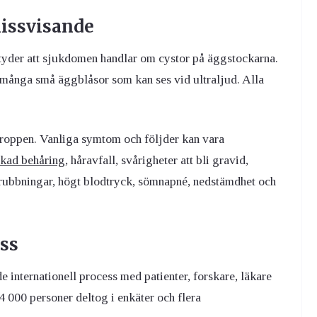
issvisande
tyder att sjukdomen handlar om cystor på äggstockarna.
 många små äggblåsor som kan ses vid ultraljud. Alla
kroppen. Vanliga symtom och följder kan vara
kad behåring
, håravfall, svårigheter att bli gravid,
ttsrubbningar, högt blodtryck, sömnapné, nedstämdhet och
ess
 internationell process med patienter, forskare, läkare
4 000 personer deltog i enkäter och flera