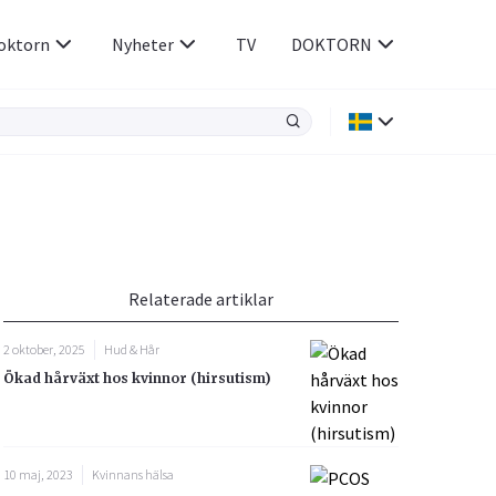
oktorn
Nyheter
TV
DOKTORN
Hjärnan & Nerver
Infektioner &
Vacciner
Hjärta & Kärl
din
e besvara
Hud & Hår
ar
n
Relaterade artiklar
Rökavvänjning
Sex & Samliv
2 oktober, 2025
Hud & Hår
Rörelseapparaten
Sömn & Stress
Ökad hårväxt hos kvinnor (hirsutism)
icy.
10 maj, 2023
Kvinnans hälsa