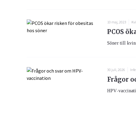
10 maj, 2023
Kv
PCOS öka
Söner till kvi
30 juli, 2026
Infe
Frågor o
HPV-vaccination