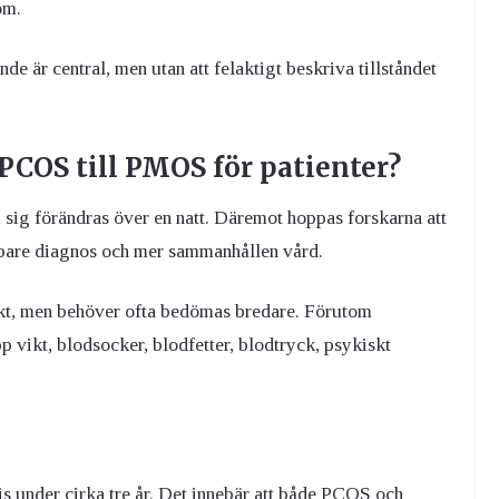
om.
de är central, men utan att felaktigt beskriva tillståndet
COS till PMOS för patienter?
i sig förändras över en natt. Däremot hoppas forskarna att
nabbare diagnos och mer sammanhållen vård.
skt, men behöver ofta bedömas bredare. Förutom
p vikt, blodsocker, blodfetter, blodtryck, psykiskt
s under cirka tre år. Det innebär att både PCOS och