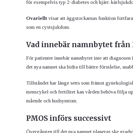
för exempelvis typ 2-diabetes och hjärt-kärlsjukd
Ovariellt
visar att äggstockarnas funktion fortfaran
som en cystsjukdom.
Vad innebär namnbytet från P
För patienter innebär namnbytet inte att diagnosen 
det nya namnet ska bidra till bättre förståelse, s
Tillståndet har länge setts som främst gynekologi
menscykel och fertilitet kan vården behöva följa up
mående och hudsymtom.
PMOS införs successivt
Övergången till det nya namnet planeras ske gradvi