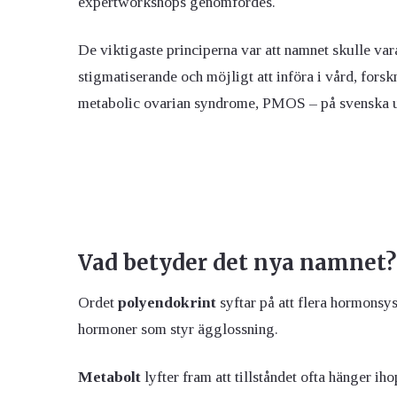
expertworkshops genomfördes.
De viktigaste principerna var att namnet skulle vara
stigmatiserande och möjligt att införa i vård, fors
metabolic ovarian syndrome, PMOS – på svenska un
Vad betyder det nya namnet?
Ordet
polyendokrint
syftar på att flera hormonsy
hormoner som styr ägglossning.
Metabolt
lyfter fram att tillståndet ofta hänger i