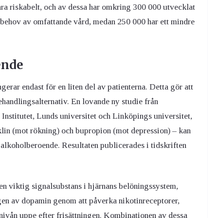
vara riskabelt, och av dessa har omkring 300 000 utvecklat
 behov av omfattande vård, medan 250 000 har ett mindre
ende
rar endast för en liten del av patienterna
.
Detta gör att
ehandlingsalternativ. En lovande ny studie från
nstitutet, Lunds universitet och Linköpings universitet,
klin (mot rökning) och bupropion (mot depression) – kan
v alkoholberoende
.
Resultaten publicerades i tidskriften
en viktig signalsubstans i hjärnans belöningssystem,
ingen av dopamin genom att påverka nikotinreceptorer,
ivån uppe efter frisättningen
.
Kombinationen av dessa