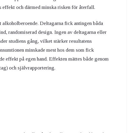
ts effekt och därmed minska risken för återfall.
årt alkoholberoende. Deltagarna fick antingen båda
ind, randomiserad design. Ingen av deltagarna eller
er studiens gång, vilket stärker resultatens
lkonsumtionen minskade mest hos dem som fick
de effekt på egen hand
.
Effekten mättes både genom
tag) och självrapportering.