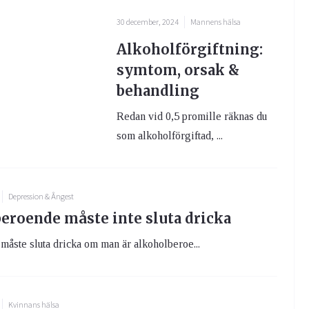
30 december, 2024
Mannens hälsa
Alkoholförgiftning:
symtom, orsak &
behandling
Redan vid 0,5 promille räknas du
som alkoholförgiftad, ...
Depression & Ångest
eroende måste inte sluta dricka
måste sluta dricka om man är alkoholberoe...
Kvinnans hälsa