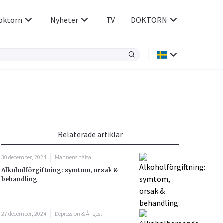
oktorn
Nyheter
TV
DOKTORN
Hjärnan & Nerver
Infektioner &
Vacciner
Hjärta & Kärl
din
e besvara
Hud & Hår
ar
n
Relaterade artiklar
Rökavvänjning
Sex & Samliv
30 december, 2024
Mannens hälsa
Rörelseapparaten
Sömn & Stress
Alkoholförgiftning: symtom, orsak &
icy.
behandling
27 december, 2024
Depression & Ångest