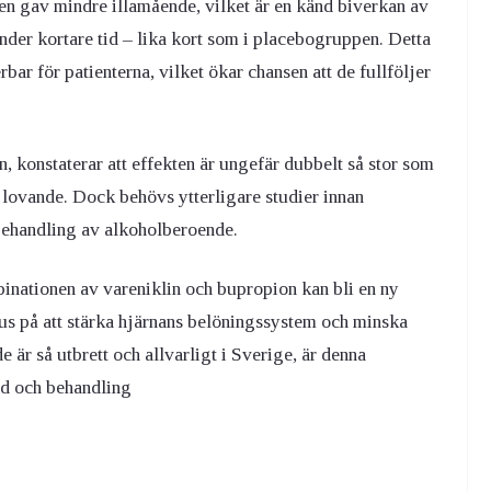
en gav mindre illamående, vilket är en känd biverkan av
nder kortare tid – lika kort som i placebogruppen. Detta
ar för patienterna, vilket ökar chansen att de fullföljer
konstaterar att effekten är ungefär dubbelt så stor som
 lovande. Dock behövs ytterligare studier innan
behandling av alkoholberoende
.
inationen av vareniklin och bupropion kan bli en ny
s på att stärka hjärnans belöningssystem och minska
e är så utbrett och allvarligt i Sverige, är denna
rd och behandling