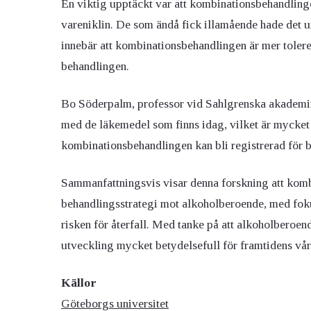
En viktig upptäckt var att kombinationsbehandling
vareniklin. De som ändå fick illamående hade det u
innebär att kombinationsbehandlingen är mer tolererb
behandlingen
.
Bo Söderpalm, professor vid Sahlgrenska akademin, 
med de läkemedel som finns idag, vilket är mycket
kombinationsbehandlingen kan bli registrerad för 
Sammanfattningsvis visar denna forskning att komb
behandlingsstrategi mot alkoholberoende, med foku
risken för återfall. Med tanke på att alkoholberoend
utveckling mycket betydelsefull för framtidens vå
Källor
Göteborgs universitet