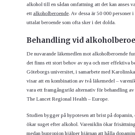
alkohol till en sådan omfattning att det kan anses 
ett
alkoholberoende
.
Av dessa är 50 000 personer i
uttalat beroende som ofta sker i det dolda
.
Behandling vid alkoholbero
De nuvarande läkemedlen mot alkoholberoende funge
det finns ett stort behov av nya och mer effektiva b
Göteborgs universitet, i samarbete med Karolinska I
visar att en kombination av två läkemedel – vareni
vara ett framgångsrikt alternativ för behandling a
The Lancet Regional Health – Europe.
Studien bygger på hypotesen att brist på dopamin, 
ökar suget efter alkohol. Vareniklin ökar frisättn
medan bupropion hjälper hjärnan att hålla dopaminn