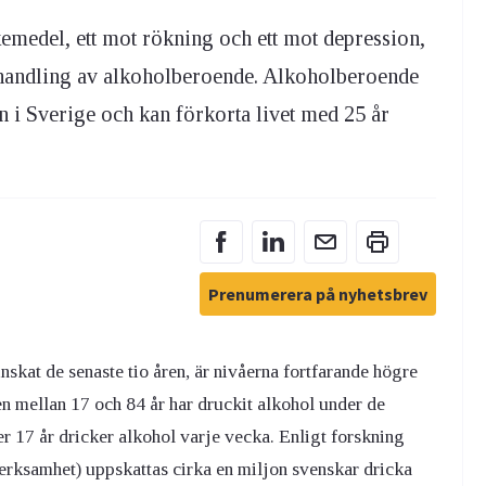
kemedel, ett mot rökning och ett mot depression,
behandling av alkoholberoende. Alkoholberoende
n i Sverige och kan förkorta livet med 25 år
Prenumerera på nyhetsbrev
skat de senaste tio åren, är nivåerna fortfarande högre
en mellan 17 och 84 år har druckit alkohol under de
r 17 år dricker alkohol varje vecka
.
Enligt forskning
erksamhet) uppskattas cirka en miljon svenskar dricka