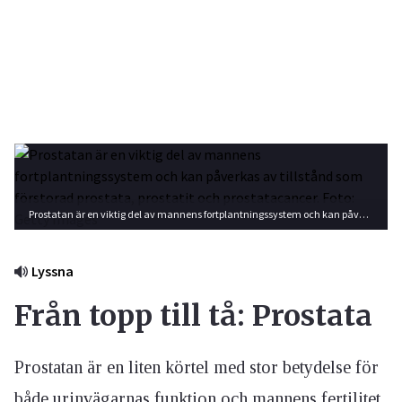
Prostatan är en viktig del av mannens fortplantningssystem och kan påverkas av tillstånd som förstorad prostata, prostatit och prostatacancer. Foto: Getty Images
Lyssna
Från topp till tå: Prostata
Prostatan är en liten körtel med stor betydelse för
både urinvägarnas funktion och mannens fertilitet.