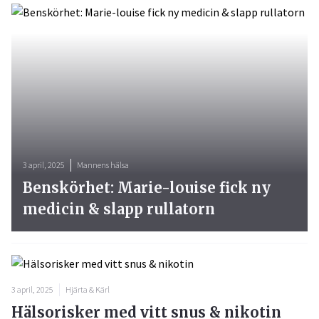
3 april, 2025
Mannens hälsa
Benskörhet: Marie-louise fick ny
medicin & slapp rullatorn
3 april, 2025
Hjärta & Kärl
Hälsorisker med vitt snus & nikotin