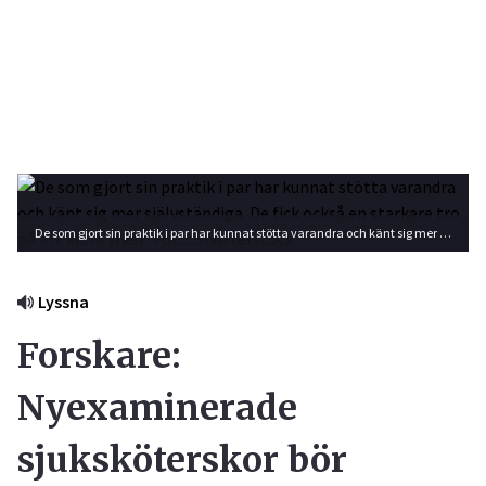
De som gjort sin praktik i par har kunnat stötta varandra och känt sig mer självständiga. De fick också en starkare tro på att klara yrket. Foto: Shutterstock
Lyssna
Forskare:
Nyexaminerade
sjuksköterskor bör