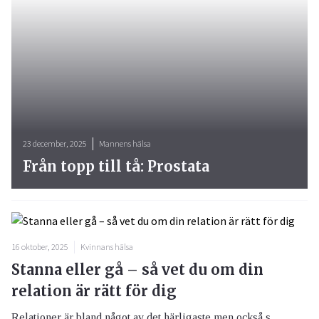
23 december, 2025
Mannens hälsa
Från topp till tå: Prostata
16 oktober, 2025
Kvinnans hälsa
Stanna eller gå – så vet du om din
relation är rätt för dig
Relationer är bland något av det härligaste men också s...