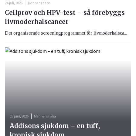
24 juli, 2026
Kvinnans hälsa
Cellprov och HPV-test – så förebyggs
livmoderhalscancer
Det organiserade screeningprogrammet för livmoderhalsca...
15 juni, 2026
Mannens hälsa
Addisons sjukdom – en tuff,
kronisk sjukdom