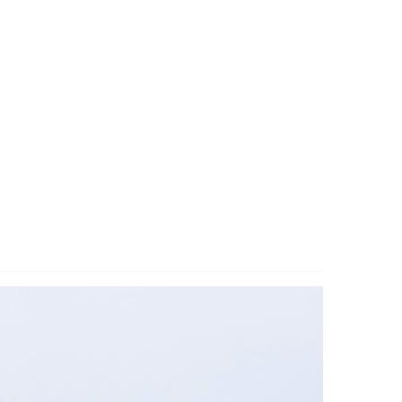
Vacciner
Hjärta & Kärl
Hud & Hår
Rökavvänjning
Sex & Samliv
din
e besvara
Rörelseapparaten
Sömn & Stress
ar
n
icy.