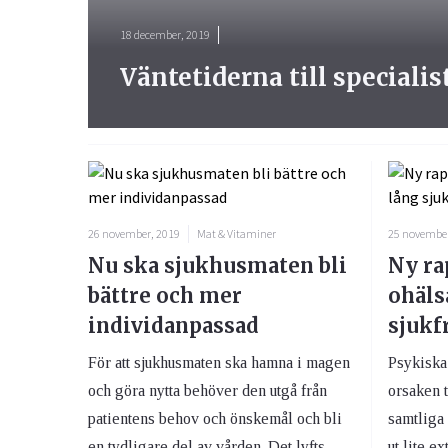
18 december, 2019
Väntetiderna till speciali
26 november, 2019
Mat & Vitaminer
25 november
Nu ska sjukhusmaten bli
Ny ra
bättre och mer
ohäls
individanpassad
sjukf
För att sjukhusmaten ska hamna i magen
Psykiska
och göra nytta behöver den utgå från
orsaken t
patientens behov och önskemål och bli
samtliga 
en tydligare del av vården. Det lyfts
ut lite ex