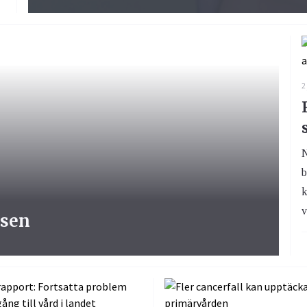
2
N
b
k
v
lsen