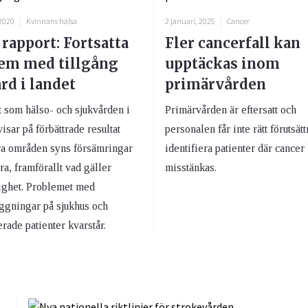
 2020
Kvinnans hälsa
2 januari, 2025
Cancer
 rapport: Fortsatta
Fler cancerfall kan
em med tillgång
upptäckas inom
ård i landet
primärvården
t som hälso- och sjukvården i
Primärvården är eftersatt och
isar på förbättrade resultat
personalen får inte rätt förutsätt
ra områden syns försämringar
identifiera patienter där cancer
a, framförallt vad gäller
misstänkas.
lighet. Problemet med
ggningar på sjukhus och
erade patienter kvarstår.