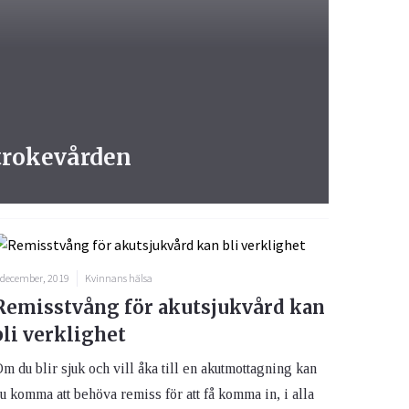
strokevården
 december, 2019
Kvinnans hälsa
Remisstvång för akutsjukvård kan
bli verklighet
m du blir sjuk och vill åka till en akutmottagning kan
u komma att behöva remiss för att få komma in, i alla