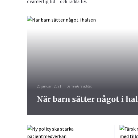
ovärderlig tid – och rädda liv.
20 januari, 2021
Barn & Graviditet
När barn sätter något i ha