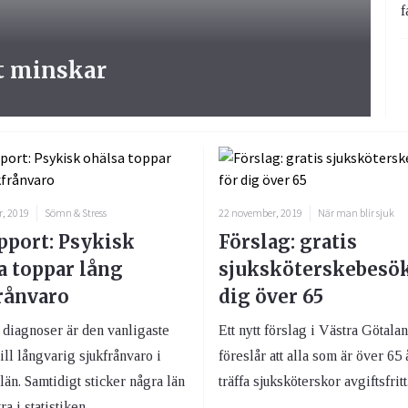
f
st minskar
, 2019
Sömn & Stress
22 november, 2019
När man blir sjuk
pport: Psykisk
Förslag: gratis
a toppar lång
sjuksköterskebesök
rånvaro
dig över 65
 diagnoser är den vanligaste
Ett nytt förslag i Västra Götala
ill långvarig sjukfrånvaro i
föreslår att alla som är över 65 
län. Samtidigt sticker några län
träffa sjuksköterskor avgiftsfritt
tra i statistiken.