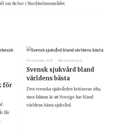
all om du bor i Stockholmsområdet.
14 november, 2019
När man blir sjuk
Svensk sjukvård bland
världens bästa
 för
Den svenska sjukvården kritiseras ofta,
men faktum är att Sverige har bland
nd
världens bästa sjukvård.
år får
.