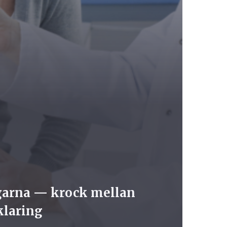
garna — krock mellan
klaring