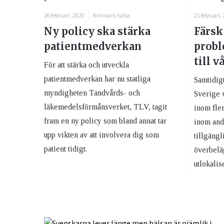
26 februari, 2020
Kvinnans hälsa
21 februari,
Ny policy ska stärka
Färsk
patientmedverkan
probl
till v
För att stärka och utveckla
patientmedverkan har nu statliga
Samtidig
myndigheten Tandvårds- och
Sverige v
läkemedelsförmånsverket, TLV, tagit
inom fle
fram en ny policy som bland annat tar
inom andr
upp vikten av att involvera dig som
tillgäng
patient tidigt.
överbelä
utlokalis