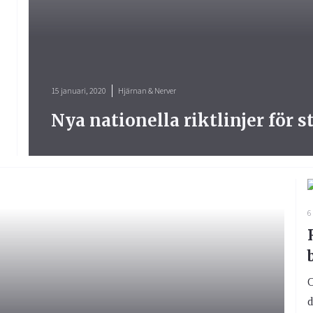
15 januari, 2020
Hjärnan & Nerver
Nya nationella riktlinjer för 
6
O
d