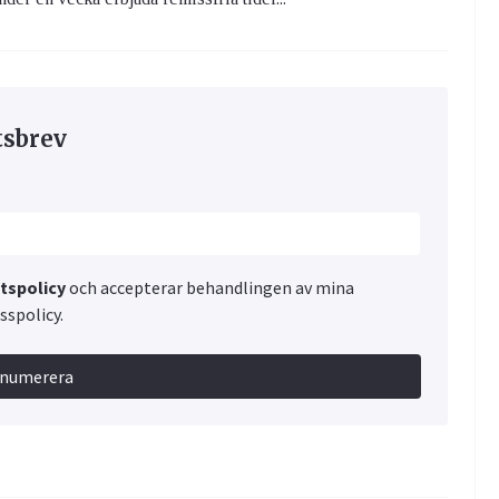
tsbrev
etspolicy
och accepterar behandlingen av mina
spolicy.
enumerera