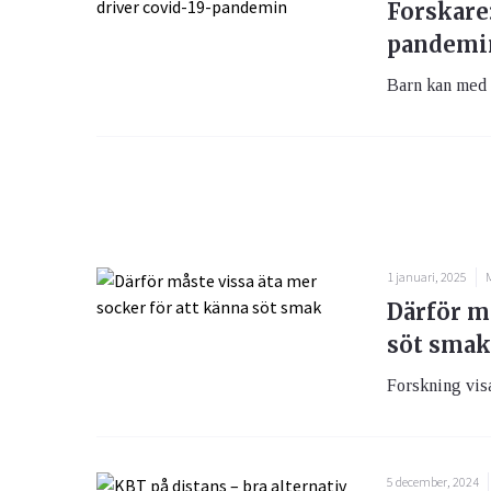
Forskare:
pandemi
Barn kan med s
1 januari, 2025
Därför må
söt smak
Forskning visa
5 december, 2024