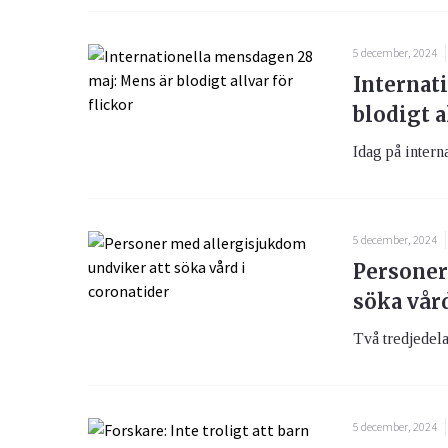
5 december, 2024
Internat
blodigt a
Idag på inter
5 december, 2024
Personer
söka vård
Två tredjedela
5 december, 2024