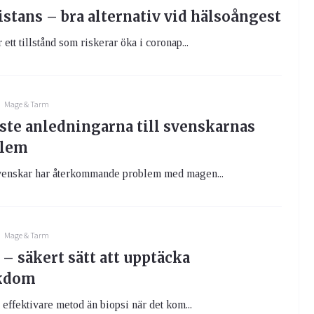
stans – bra alternativ vid hälsoångest
ett tillstånd som riskerar öka i coronap...
Mage & Tarm
aste anledningarna till svenskarnas
lem
venskar har återkommande problem med magen...
Mage & Tarm
 – säkert sätt att upptäcka
ukdom
 effektivare metod än biopsi när det kom...