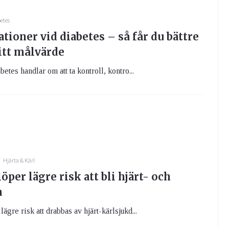
etes
ioner vid diabetes – så får du bättre
itt målvärde
betes handlar om att ta kontroll, kontro...
Hjärta & Kärl
öper lägre risk att bli hjärt- och
a
ägre risk att drabbas av hjärt-kärlsjukd...