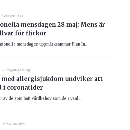
Kvinnans hälsa
ionella mensdagen 28 maj: Mens är
llvar för flickor
nationella mensdagen uppmärksammar Plan In...
Luftvägarna & Allergi
 med allergisjukdom undviker att
 i coronatider
r av de som haft vårdbehov som de i vanli...
Barn & Graviditet