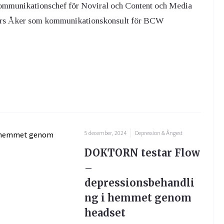
kommunikationschef för Noviral och Content och Media
ers Åker som kommunikationskonsult för BCW
5 december, 2024
Depression & Ångest
DOKTORN testar Flow
–
depressionsbehandli
ng i hemmet genom
headset