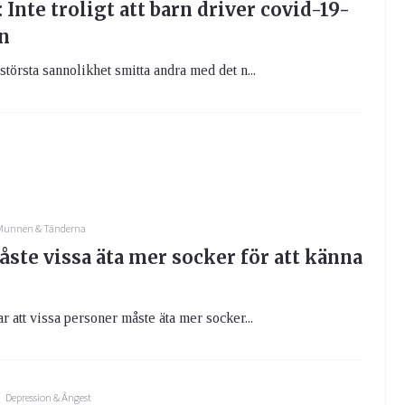
 Inte troligt att barn driver covid-19-
n
törsta sannolikhet smitta andra med det n...
Munnen & Tänderna
ste vissa äta mer socker för att känna
r att vissa personer måste äta mer socker...
Depression & Ångest