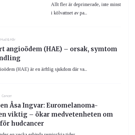
Allt fler är deprimerade, inte minst
i kölvattnet av pa...
Hud & Hår
rt angioödem (HAE) – orsak, symtom
ndling
ioödem (HAE) är en ärftlig sjukdom där va...
Cancer
en Åsa Ingvar: Euromelanoma-
n viktig – ökar medvetenheten om
 för hudcancer
 under en vecka erbjuda remissfria tider...