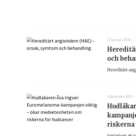
17 januari, 2025
Hereditä
och beha
Hereditärt ang
5 december, 2024
Hudläkar
kampanje
riskerna
Initiativet att