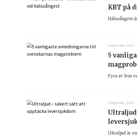
KBT på di
Hälsoångest är 
5 december, 2024
5 vanlig
magprob
Fyra av fem s
5 december, 2024
Ultraljud
leversj
Ultraljud är en