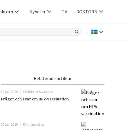
oktorn
Nyheter
TV
DOKTORN
Hjärnan & Nerver
Infektioner &
Vacciner
Hjärta & Kärl
din
e besvara
Hud & Hår
ar
n
Relaterade artiklar
Rökavvänjning
Sex & Samliv
30 juli, 2026
Infektioner & Vacciner
Rörelseapparaten
Sömn & Stress
Frågor och svar om HPV-vaccination
icy.
30 juli, 2026
Kvinnans hälsa