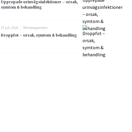
Upprepade urinvägsinfektioner – orsak,
symtom & behandling
27 juli, 2026
Rörelseapparaten
Droppfot – orsak, symtom & behandling