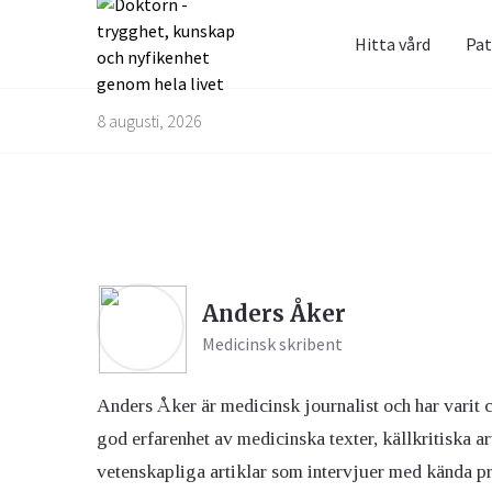
Hitta vård
Pat
Prenum
Fråga 
8 augusti, 2026
Alternativbehandling
Barn & Graviditet
Bättre liv
Glöm inte 
Här kan du
skräppost
alla frågo
Email
experterna
Anders Åker
besvarade
Kvinnans hälsa
Luftvägarna & Allergi
Medicinsk skribent
Jag h
behan
Anders Åker är medicinsk journalist och har varit 
god erfarenhet av medicinska texter, källkritiska ar
vetenskapliga artiklar som intervjuer med kända pr