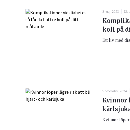
3 maj, 2023
Diab
Komplikat
koll på d
Ett liv med dia
5 december, 2024
Kvinnor l
kärlsjuk
Kvinnor löper l