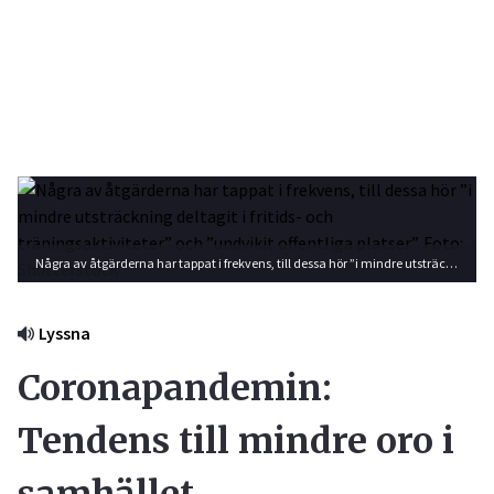
Några av åtgärderna har tappat i frekvens, till dessa hör ”i mindre utsträckning deltagit i fritids- och träningsaktiviteter” och ”undvikit offentliga platser”. Foto: Shutterstock
Lyssna
Coronapandemin:
Tendens till mindre oro i