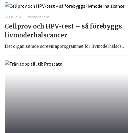
24 juli, 2026
Kvinnans hälsa
Cellprov och HPV-test – så förebyggs
livmoderhalscancer
Det organiserade screeningprogrammet för livmoderhalsca...