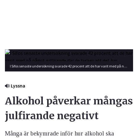
I Sifos senaste undersökning svarade 42 procent att de har varit med på något julfirande där de tycker att det har druckts för mycket alkohol. Foto: Shutterstock
Lyssna
Alkohol påverkar mångas
julfirande negativt
Många är bekymrade inför hur alkohol ska