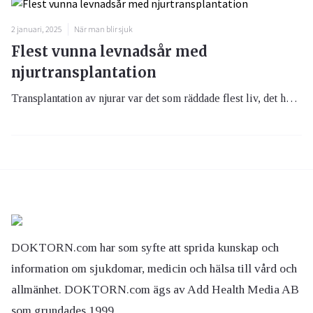
2 januari, 2025
När man blir sjuk
Flest vunna levnadsår med
njurtransplantation
Transplantation av njurar var det som räddade flest liv, det har forskare i USA kunnat konstatera efter att ha sammanställt en lista över transplantationer av olika solida organ.
DOKTORN.com har som syfte att sprida kunskap och
information om sjukdomar, medicin och hälsa till vård och
allmänhet. DOKTORN.com ägs av Add Health Media AB
som grundades 1999.