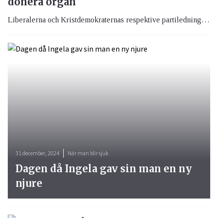
donera organ
Liberalerna och Kristdemokraternas respektive partiledning föreslår en lagändring som skulle innebära att alla över 18 år automatiskt skrivs in i donationsregistret. De som inte vill donera sina organ ska enligt förslaget aktivt behöva ta ställning.
31 december, 2024
När man blir sjuk
Dagen då Ingela gav sin man en ny
njure