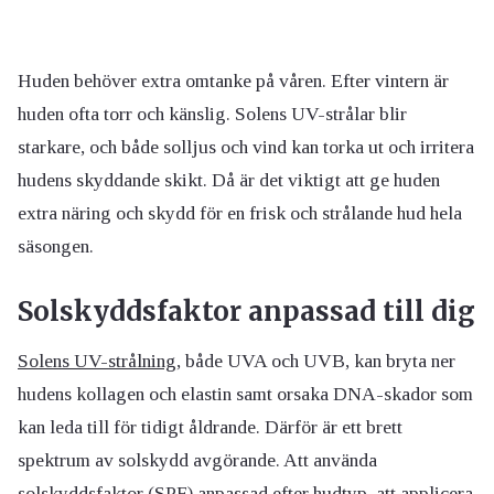
Huden behöver extra omtanke på våren. Efter vintern är
huden ofta torr och känslig. Solens UV-strålar blir
starkare, och både solljus och vind kan torka ut och irritera
hudens skyddande skikt. Då är det viktigt att ge huden
extra näring och skydd för en frisk och strålande hud hela
säsongen.
Solskyddsfaktor anpassad till dig
Solens UV-strålning
, både UVA och UVB, kan bryta ner
hudens kollagen och elastin samt orsaka DNA-skador som
kan leda till för tidigt åldrande. Därför är ett brett
spektrum av solskydd avgörande. Att använda
solskyddsfaktor (SPF) anpassad efter hudtyp, att applicera