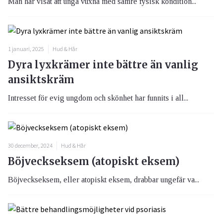
Man har visat att unga vuxna med sämre fysisk kondition...
1 januari, 2025
Hud & Hår
Dyra lyxkrämer inte bättre än vanlig
ansiktskräm
Intresset för evig ungdom och skönhet har funnits i all...
30 december, 2024
Hud & Hår
Böjveckseksem (atopiskt eksem)
Böjveckseksem, eller atopiskt eksem, drabbar ungefär va...