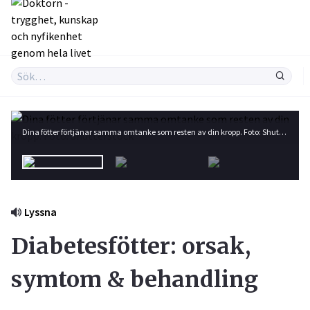
Dina fötter förtjänar samma omtanke som resten av din kropp. Foto: Shutterstock
Lyssna
Diabetesfötter: orsak,
symtom & behandling