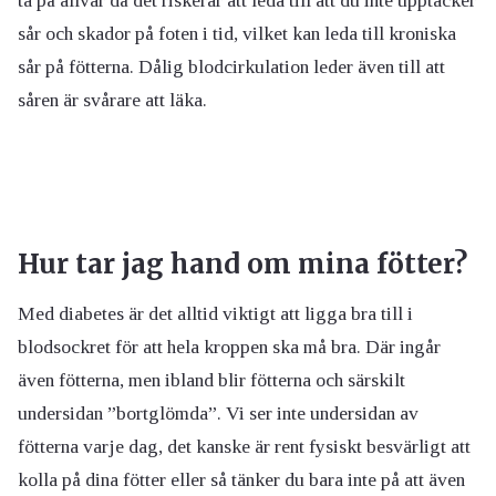
ta på allvar då det riskerar att leda till att du inte upptäcker
sår och skador på foten i tid, vilket kan leda till kroniska
sår på fötterna. Dålig blodcirkulation leder även till att
såren är svårare att läka.
Hur tar jag hand om mina fötter?
Med diabetes är det alltid viktigt att ligga bra till i
blodsockret för att hela kroppen ska må bra. Där ingår
även fötterna, men ibland blir fötterna och särskilt
undersidan ”bortglömda”. Vi ser inte undersidan av
fötterna varje dag, det kanske är rent fysiskt besvärligt att
kolla på dina fötter eller så tänker du bara inte på att även