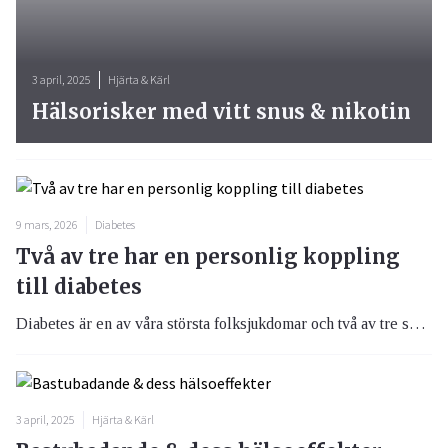
3 april, 2025
Hjärta & Kärl
Hälsorisker med vitt snus & nikotin
9 mars, 2026
Diabetes
Två av tre har en personlig koppling
till diabetes
Diabetes är en av våra största folksjukdomar och två av tre svenskar har en personlig koppling till diabetes, många kan relatera till personer i sin bekantskapskrets eller släkt. Men trots sjukdomens utbredning råder en stor okunskap i samhället. En ny opinionsundersökning visar till exempel att mer än hälften av allmänheten inte känner till eller är osäkra på skillnaden mellan typ 1- och typ 2-diabetes.
3 april, 2025
Hjärta & Kärl