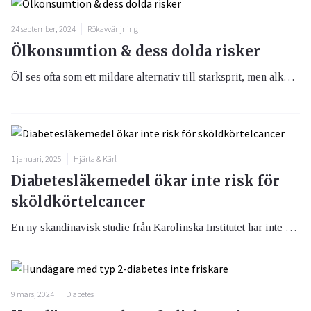
24 september, 2024
Rökavvänjning
Ölkonsumtion & dess dolda risker
Öl ses ofta som ett mildare alternativ till starksprit, men alkoholens påverkan på kroppen är likvärdig, oavsett dryckens styrka. Att dricka öl dagligen kan ha allvarliga hälsoeffekter, inklusive ökad risk för typ 2-diabetes och andra kroniska sjukdomar. Detta betonar Dr. Andrzej Konieczny i en intervju med Medonet.
1 januari, 2025
Hjärta & Kärl
Diabetesläkemedel ökar inte risk för
sköldkörtelcancer
En ny skandinavisk studie från Karolinska Institutet har inte funnit några belägg för att läkemedel för behandling av diabetes och fetma, ökar risken för sköldkörtelcancer. Studien, publicerad i BMJ, ger viktig information som kan lugna oro kring eventuella risker med GLP-1-analoger.
9 mars, 2024
Diabetes