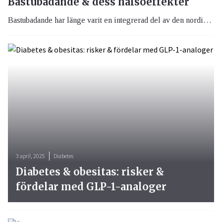
Bastubadande & dess hälsoeffekter
Bastubadande har länge varit en integrerad del av den nordiska kulturen, inte bara för avkoppling och social gemenskap, utan också för dess potentiella hälsofördelar. Genom att satsa på förebyggande hälsoaktiviteter investerar vi i ett framtida välmående.
3 april, 2025
Diabetes
Diabetes & obesitas: risker &
fördelar med GLP-1-analoger