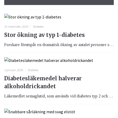
15 november, 2023
Diabetes
Stor ökning av typ 1-diabetes
Forskare förutspår en dramatisk ökning av antalet personer som drabbas av typ 1-diabetes enligt en studie publicerad i tidskriften The Lancet Diabetes & Endocrinology. Studien framhäver också det orättvisa gapet i diabetesvården.
1 januari, 2025
Diabetes
Diabetesläkemedel halverar
alkoholdrickandet
Läkemedlet semaglutid, som används vid diabetes typ 2 och fetma, kan också vara effektivt vid behandling av alkoholberoende. En studie från Göteborgs universitet visar att alkoholintaget mer än halverades hos råttor som behandlades med semaglutid.