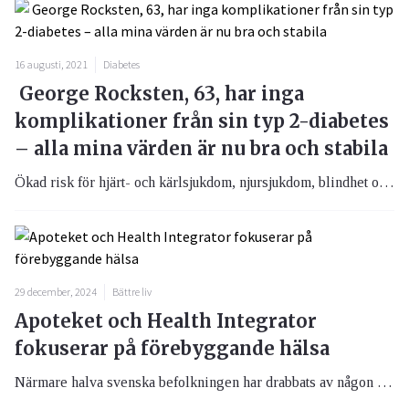
16 augusti, 2021
Diabetes
George Rocksten, 63, har inga
komplikationer från sin typ 2-diabetes
– alla mina värden är nu bra och stabila
Ökad risk för hjärt- och kärlsjukdom, njursjukdom, blindhet och amputationer är exempel på komplikationer från dåligt behandlad typ 2-diabetes. Med effektiva moderna läkemedel, bra kost och motion kan dessa ibland livshotande komplikationer undvikas. George Rocksten, 63 år, har haft typ 2-diabetes i flera år, han har bra värden och har inte fått några komplikationer.
29 december, 2024
Bättre liv
Apoteket och Health Integrator
fokuserar på förebyggande hälsa
Närmare halva svenska befolkningen har drabbats av någon kronisk sjukdom. Apoteket AB och Health Integrator kommer samarbeta för att stärka folkhälsan i Sverige. Målet är att öka resurserna till välfärden genom att förebygga kroniska sjukdomar.