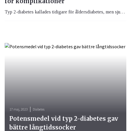
för komplikationer
Typ 2-diabetes kallades tidigare för åldersdiabetes, men sjukdomen kryper ner i åldrarna och även barn drabbas. Unga vuxna med typ 2-diabetes har en ökad risk för allvarliga komplikationer och andra sjukdomar. Tidiga insatser är avgörande – men alla får inte de senaste läkemedel som finns tillgängliga.
17 maj, 2023
Diabetes
Potensmedel vid typ 2-diabetes gav
bättre långtidssocker