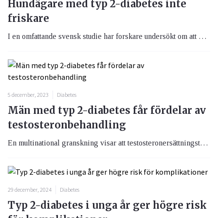
Hundägare med typ 2-diabetes inte
friskare
I en omfattande svensk studie har forskare undersökt om att ha hund har någon positiv inverkan på personer med typ 2-diabetes. Resultaten av studien har överraskat många, då de visar att hundägare med denna sjukdom inte nödvändigtvis har bättre hälsoutfall, än de som inte äger hundar. I stället pekar resultaten på att hundägarna faktiskt hade sämre hälsomarkörer än de som inte hade hundar.
5 december, 2023
Diabetes
Män med typ 2-diabetes får fördelar av
testosteronbehandling
En multinational granskning visar att testosteronersättningsterapi var associerad med betydande minskningar i A1c-värden vid 1 och 2 års uppföljning hos män med typ 2-diabetes.
29 december, 2024
Diabetes
Typ 2-diabetes i unga år ger högre risk