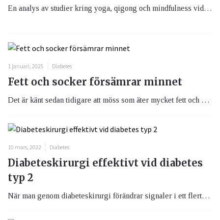
En analys av studier kring yoga, qigong och mindfulness vid diabetes visar på lovande resultat och blodsockersänkande effekter i nivå med traditionell diabetesbehandling.
1 januari, 2025
Diabetes
Fett och socker försämrar minnet
Det är känt sedan tidigare att möss som äter mycket fett och socker får sämre minne. Nu har forskare även kunnat visa att när mössen förbättrade sin diet återställdes minnesfunktionen.
10 mars, 2022
Diabetes
Diabeteskirurgi effektivt vid diabetes
typ 2
När man genom diabeteskirurgi förändrar signaler i ett flertal hormon- och nervsystem, botas eller lindras exempelvis diabetes, blodfettsrubbningar, högt blodtryck och sömnapné. Nu behöver vården bli bättre på att sätta in denna viktiga behandling tidigare, för bästa effekt, menar Ulf Rosenqvist endokrinolog i västra Östergötland.