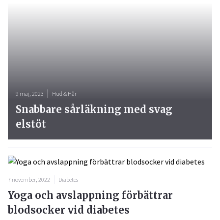
9 maj, 2023
Hud & Hår
Snabbare sårläkning med svag
elstöt
7 november, 2022
Diabetes
Yoga och avslappning förbättrar
blodsocker vid diabetes