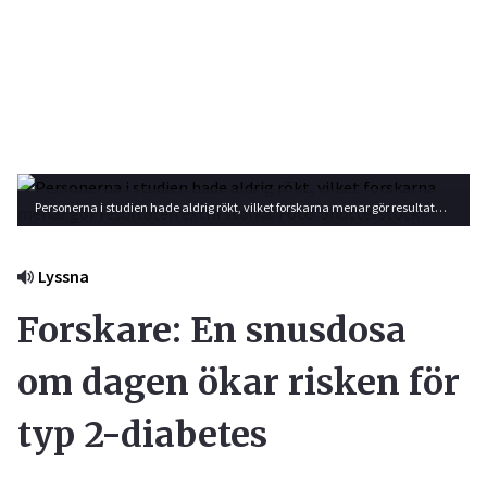
Personerna i studien hade aldrig rökt, vilket forskarna menar gör resultaten extra starka. Foto: Shutterstock
Lyssna
Forskare: En snusdosa
om dagen ökar risken för
typ 2-diabetes