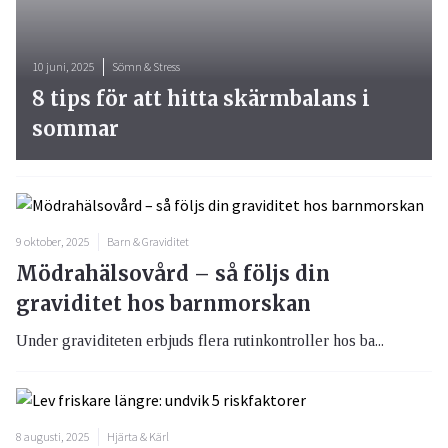
10 juni, 2025
Sömn & Stress
8 tips för att hitta skärmbalans i
sommar
9 oktober, 2025
Barn & Graviditet
Mödrahälsovård – så följs din
graviditet hos barnmorskan
Under graviditeten erbjuds flera rutinkontroller hos ba...
8 augusti, 2025
Hjärta & Kärl