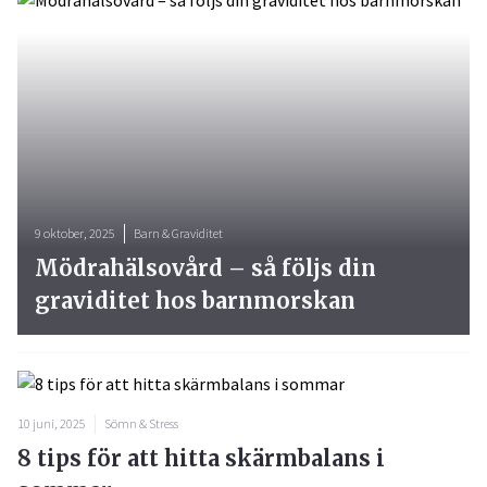
9 oktober, 2025
Barn & Graviditet
Mödrahälsovård – så följs din
graviditet hos barnmorskan
10 juni, 2025
Sömn & Stress
8 tips för att hitta skärmbalans i