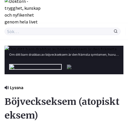
Om ditt barn drabbas av böjveckseksem är den främsta symtomen, huvudsymtomen, klådan. Foto: Shutterstock
Lyssna
Böjveckseksem (atopiskt
eksem)