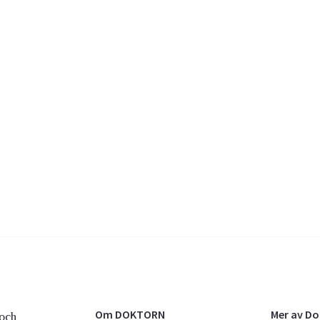
Om DOKTORN
Mer av D
och