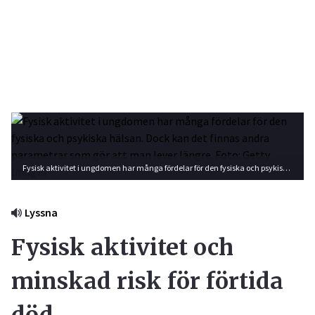
Fysisk aktivitet i ungdomen har många fördelar för den fysiska och psykiska hälsan. Dock kan det finnas andra parametrar som gör att man lever längre. Foto: Getty Images
Lyssna
Fysisk aktivitet och
minskad risk för förtida