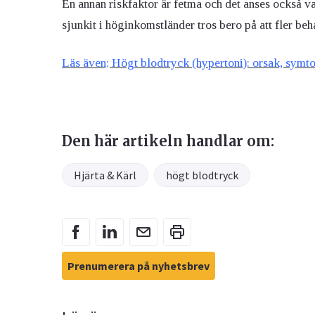
En annan riskfaktor är fetma och det anses också va
sjunkit i höginkomstländer tros bero på att fler b
Läs även; Högt blodtryck (hypertoni): orsak, sym
Den här artikeln handlar om:
Hjärta & Kärl
högt blodtryck
Prenumerera på nyhetsbrev