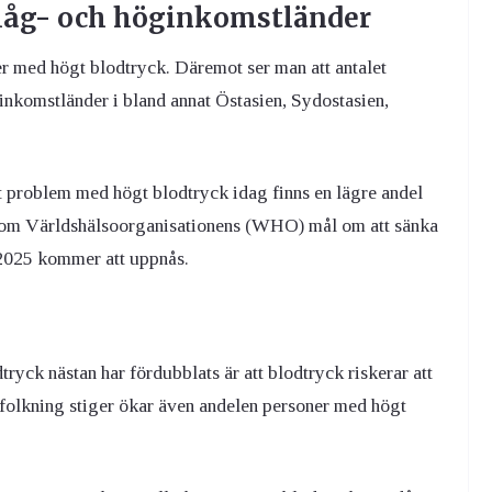
 låg- och höginkomstländer
er med högt blodtryck. Däremot ser man att antalet
inkomstländer i bland annat Östasien, Sydostasien,
haft problem med högt blodtryck idag finns en lägre andel
e om Världshälsoorganisationens (WHO) mål om att sänka
 2025 kommer att uppnås.
dtryck nästan har fördubblats är att blodtryck riskerar att
efolkning stiger ökar även andelen personer med högt