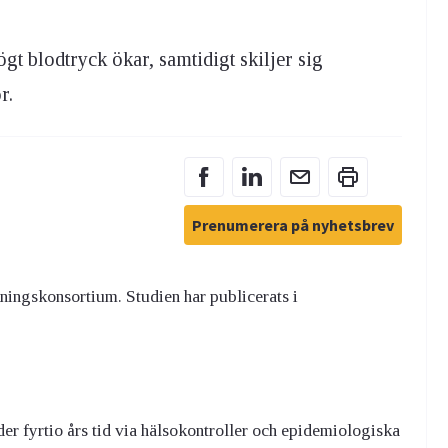
gt blodtryck ökar, samtidigt skiljer sig
r.
Prenumerera på nyhetsbrev
skningskonsortium. Studien har publicerats i
er fyrtio års tid via hälsokontroller och epidemiologiska