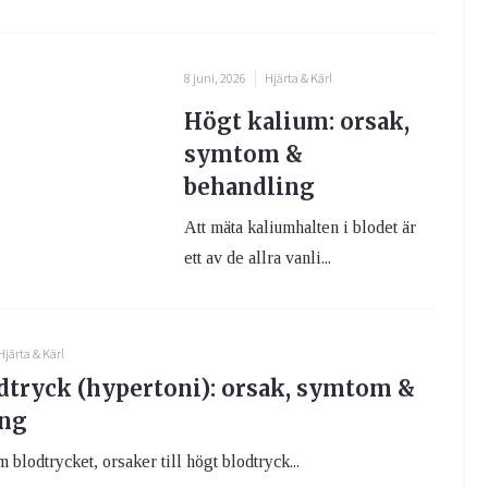
8 juni, 2026
Hjärta & Kärl
Högt kalium: orsak,
symtom &
behandling
Att mäta kaliumhalten i blodet är
ett av de allra vanli...
Hjärta & Kärl
dtryck (hypertoni): orsak, symtom &
ing
 blodtrycket, orsaker till högt blodtryck...