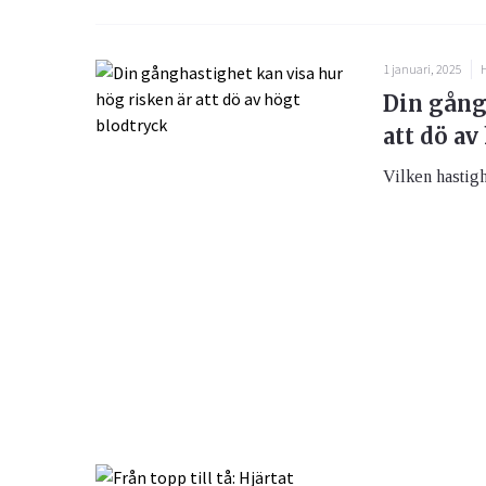
1 januari, 2025
H
Din gång
att dö av
Vilken hastighe