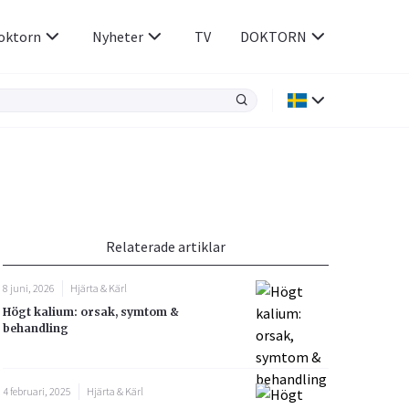
oktorn
Nyheter
TV
DOKTORN
Hjärnan & Nerver
Infektioner &
Vacciner
Hjärta & Kärl
din
e besvara
Hud & Hår
ar
n
Relaterade artiklar
Rökavvänjning
Sex & Samliv
8 juni, 2026
Hjärta & Kärl
Rörelseapparaten
Sömn & Stress
Högt kalium: orsak, symtom &
icy.
behandling
4 februari, 2025
Hjärta & Kärl