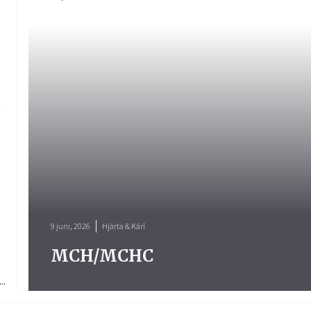
9 juni, 2026
Hjärta & Kärl
MCH/MCHC
..