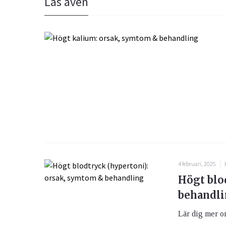
Läs även
4 februari, 2025
Högt blo
behandl
Lär dig mer om