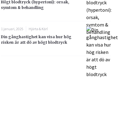
Högt blodtryck (hypertoni): orsak,
symtom & behandling
1 januari, 2025
Hjärta & Kärl
Din gånghastighet kan visa hur hög
risken är att dö av högt blodtryck