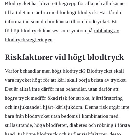
Blodtrycket har blivit ett begrepp för alla och alla känner
till att det inte är bra med för högt blodtyck. Här får du
information som du bör känna till om blodtrycket. Ett
förhöjt blodtryck kan ses som symtom på
rubbning av
blodtrycksregleringen
.
Riskfaktorer vid högt blodtryck
Varför behandlar man högt blodtryck? Blodtrycket skall
vara mycket högt för att kärl skall börja brista av trycket.
Det är alltså inte därför man behandlar, utan därför att
högre tryck medför ökad risk för
stroke
,
hjärtförstoring
och insjuknande i hjärt-kärlsjukdom. Denna risk utgår inte
bara från blodtrycket utan bedöms i kombination med
stillasittande, höga blodfetter, diabetes och rökning i första
hand. Ju högre blodtryck och ju fler riskfaktorer, desto