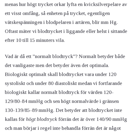
menas hur högt trycket orkar lyfta en kvicksilverpelare av
ett visst omfång, så enheten på trycket, egentligen
vätskespänningen i blodpelaren i artären, blir mm Hg.
Oftast mäter vi blodtrycket i liggande eller helst i sittande
efter 10 till 15 minuters vila.
Vad är då ett ”normalt blodtryck”? Normalt betyder både
det vanligaste men det betyder även det optimala.
Biologiskt optimalt skall blodtrycket vara under 120
systoliskt och under 80 diastoliskt medan vi fortfarande
biologiskt kallar normalt blodtryck för värden 120-
129/80-84 mmHg och sen högt normalvärde i gränsen
130-139/85-89 mmHg. Det betyder att blodtrycket inte
kallas för
högt blodtryck
förrän det är över 140/90 mmHg
och man börjar i regel inte behandla förrän det är något