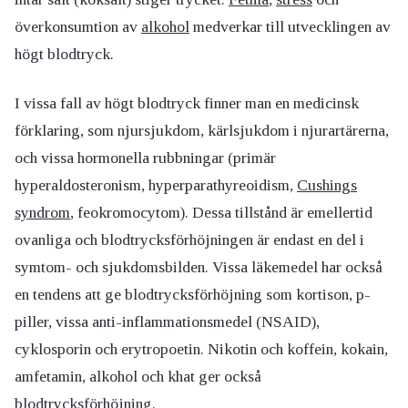
överkonsumtion av
alkohol
medverkar till utvecklingen av
högt blodtryck.
I vissa fall av högt blodtryck finner man en medicinsk
förklaring, som njursjukdom, kärlsjukdom i njurartärerna,
och vissa hormonella rubbningar (primär
hyperaldosteronism, hyperparathyreoidism,
Cushings
syndrom
, feokromocytom). Dessa tillstånd är emellertid
ovanliga och blodtrycksförhöjningen är endast en del i
symtom- och sjukdomsbilden. Vissa läkemedel har också
en tendens att ge blodtrycksförhöjning som kortison, p-
piller, vissa anti-inflammationsmedel (NSAID),
cyklosporin och erytropoetin. Nikotin och koffein, kokain,
amfetamin, alkohol och khat ger också
blodtrycksförhöjning.