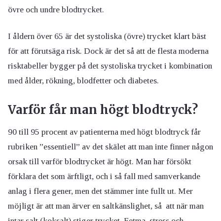
övre och undre blodtrycket.
I åldern över 65 är det systoliska (övre) trycket klart bäst
för att förutsäga risk. Dock är det så att de flesta moderna
risktabeller bygger på det systoliska trycket i kombination
med ålder, rökning, blodfetter och diabetes.
Varför får man högt blodtryck?
90 till 95 procent av patienterna med högt blodtryck får
rubriken ”essentiell” av det skälet att man inte finner någon
orsak till varför blodtrycket är högt. Man har försökt
förklara det som ärftligt, och i så fall med samverkande
anlag i flera gener, men det stämmer inte fullt ut. Mer
möjligt är att man ärver en saltkänslighet, så att när man
intar salt (koksalt) stiger trycket.
Fetma
,
stress
och