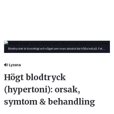
Blodtrycket är livsviktigt och något som man absolut bör hålla koll på. Foto: Shutterstock
Lyssna
Högt blodtryck
(hypertoni): orsak,
symtom & behandling