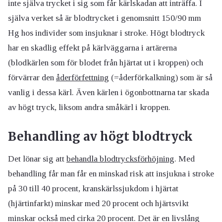
inte själva trycket i sig som får kärlskadan att inträffa. I
själva verket så är blodtrycket i genomsnitt 150/90 mm
Hg hos individer som insjuknar i stroke. Högt blodtryck
har en skadlig effekt på kärlväggarna i artärerna
(blodkärlen som för blodet från hjärtat ut i kroppen) och
förvärrar den
åderförfettning
(=åderförkalkning) som är så
vanlig i dessa kärl. Även kärlen i ögonbottnarna tar skada
av högt tryck, liksom andra småkärl i kroppen.
Behandling av högt blodtryck
Det lönar sig att
behandla blodtrycksförhöjning
. Med
behandling får man får en minskad risk att insjukna i stroke
på 30 till 40 procent, kranskärlssjukdom i hjärtat
(hjärtinfarkt) minskar med 20 procent och hjärtsvikt
minskar också med cirka 20 procent. Det är en livslång