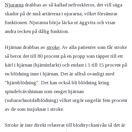
Njurarna
drabbas av så kallad nefroskleros, det vill säga
skador på de små artärerna i njurarna, vilket försämrar
funktionen. Njurarna börja läcka ut äggvita och visar
andra tecken på dålig funktion.
Hjärnan drabbas av
stroke
. Av alla patienter som får stroke
så beror det till 80 procent på en propp som täpper till ett
kärl i hjärnan (hjärninfarkt) och endast i 5 till 15 procent på
en blödning inne i hjärnan. Det är alltså ovanligt med
”hjärnblödning”. Det kan också bli blödning kring
spindelvävshinnan som omger hjärnan
(subarachnoidalblödning) vilket utgör ungefär fem procent
av de som insjuknar i stroke.
Stroke är inte direkt relaterat till blodtrycksnivån så det är