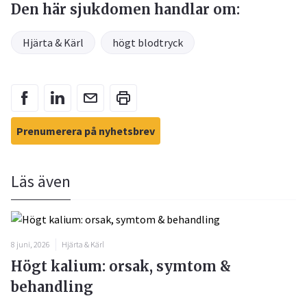
Den här sjukdomen handlar om:
Hjärta & Kärl
högt blodtryck
Prenumerera på nyhetsbrev
Läs även
8 juni, 2026
Hjärta & Kärl
Högt kalium: orsak, symtom &
behandling