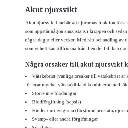
Akut njursvikt
Akut njursvikt innebär att njurarnas funktion försäm
som uppstår någon annanstans i kroppen och sedan p
några dagar eller veckor. Med rätt behandling av de
som vi helt kan tillfriskna från. I en del fall kan 
Några orsaker till akut njursvikt k
Vätskebrist (vanliga orsaker till vätskebrist är
förlorar mycket vätska) ibland kombinerat med lä
Större inre blödningar
Blodförgiftning (sepsis)
Hinder i urinvägarna (förstorad prostata, njurst
Svamp- eller andra förgiftningar
Sorkfeber