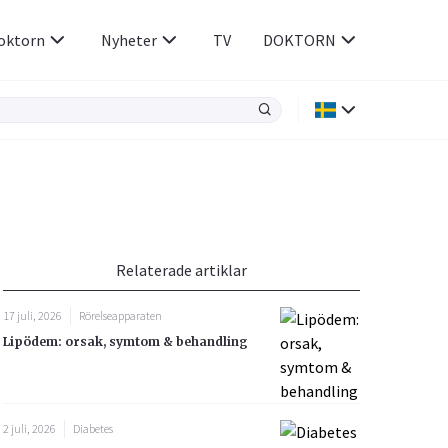
oktorn
Nyheter
TV
DOKTORN
Hjärnan & Nerver
Infektioner &
Vacciner
Hjärta & Kärl
din
e besvara
Hud & Hår
ar
n
Relaterade artiklar
Rökavvänjning
Sex & Samliv
17 juli, 2026
Rörelseapparaten
Rörelseapparaten
Sömn & Stress
Lipödem: orsak, symtom & behandling
icy.
2 juli, 2026
Diabetes