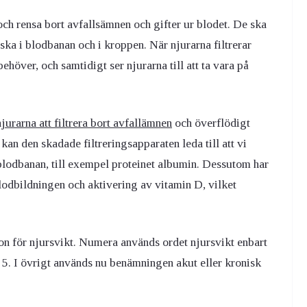
 och rensa bort avfallsämnen och gifter ur blodet. De ska
tska i blodbanan och i kroppen. När njurarna filtrerar
 behöver, och samtidigt ser njurarna till att ta vara på
njurarna att filtrera bort avfallämnen
och överflödigt
kan den skadade filtreringsapparaten leda till att vi
 blodbanan, till exempel proteinet albumin. Dessutom har
lodbildningen och aktivering av vitamin D, vilket
ion för njursvikt. Numera används ordet njursvikt enbart
m 5. I övrigt används nu benämningen akut eller kronisk