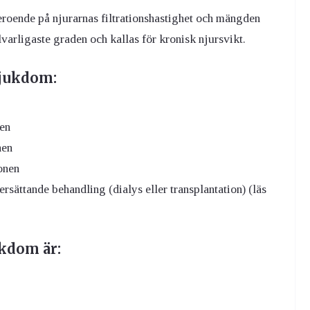
eroende på njurarnas filtrationshastighet och mängden
lvarligaste graden och kallas för kronisk njursvikt.
sjukdom:
nen
nen
onen
rsättande behandling (dialys eller transplantation) (läs
ukdom är: