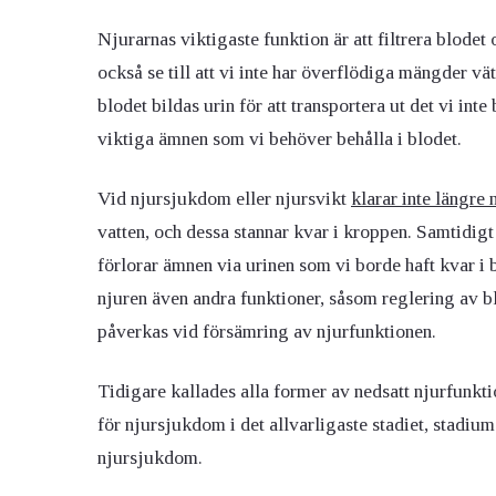
Njurarnas viktigaste funktion är att filtrera blodet
också se till att vi inte har överflödiga mängder vä
blodet bildas urin för att transportera ut det vi inte
viktiga ämnen som vi behöver behålla i blodet.
Vid njursjukdom eller njursvikt
klarar inte längre 
vatten, och dessa stannar kvar i kroppen. Samtidigt 
förlorar ämnen via urinen som vi borde haft kvar i
njuren även andra funktioner, såsom reglering av b
påverkas vid försämring av njurfunktionen.
Tidigare kallades alla former av nedsatt njurfunkt
för njursjukdom i det allvarligaste stadiet, stadiu
njursjukdom.