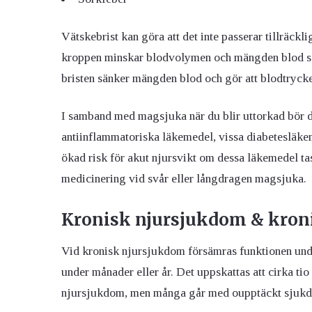
Vätskebrist kan göra att det inte passerar tillräck
kroppen minskar blodvolymen och mängden blod som
bristen sänker mängden blod och gör att blodtrycke
I samband med magsjuka när du blir uttorkad bör du
antiinflammatoriska läkemedel, vissa diabetesläke
ökad risk för akut njursvikt om dessa läkemedel ta
medicinering vid svår eller långdragen magsjuka.
Kronisk njursjukdom & kroni
Vid kronisk njursjukdom försämras funktionen und
under månader eller år. Det uppskattas att cirka ti
njursjukdom, men många går med oupptäckt sjukd