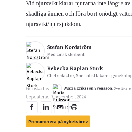
Vid njursvikt klarar njurarna inte längre av 
skadliga ämnen och föra bort onödigt vatten
Ögon & Öron
njursvikt/njursjukdom.
Övervikt
Stefan Nordström
Medicinsk skribent
Rebecka Kaplan Sturk
Chefredaktör, Specialistläkare i gynekolo
Granskad av:
Maria Eriksson Svensson
, Överläkare,
Uppdaterad: 7 november, 2024
Prenumerera på nyhetsbrev