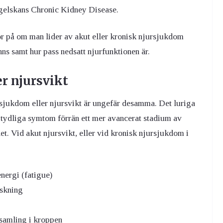
gelskans Chronic Kidney Disease.
 på om man lider av akut eller kronisk njursjukdom
nns samt hur pass nedsatt njurfunktionen är.
r njursvikt
rsjukdom eller njursvikt är ungefär desamma. Det luriga
å tydliga symtom förrän ett mer avancerat stadium av
et. Vid akut njursvikt, eller vid kronisk njursjukdom i
energi (fatigue)
nskning
samling i kroppen