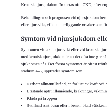
Kronisk njursjukdom förkortas ofta CKD, efter en
Behandlingen och prognosen vid njursjukdom beror
eller njursvikt, vilka underliggande orsaker som fi
Symtom vid njursjukdom elle
Symtomen vid akut njursvikt eller vid kronisk nju
med kronisk njursjukdom är att det ofta inte ger s
sjukdomen nås. Det första symtomet är oftast trötth
stadium 4–5, uppträder symtom som:
Nedsatt allmäntillstånd, en förlust av kraft och 
Bristande aptit, illamående, kräkningar, viktmi
Klåda på kroppen
Svullnad runt ögon eller i benen,
ökad vätskean