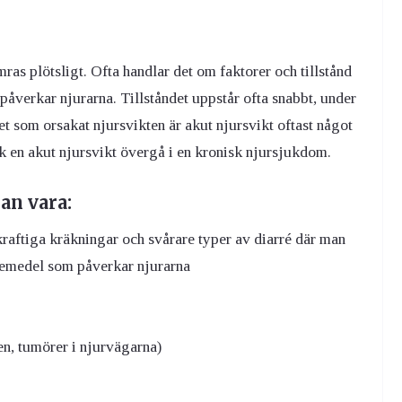
ras plötsligt. Ofta handlar det om faktorer och tillstånd
åverkar njurarna. Tillståndet uppstår ofta snabbt, under
t som orsakat njursvikten är akut njursvikt oftast något
dock en akut njursvikt övergå i en kronisk njursjukdom.
an vara:
 kraftiga kräkningar och svårare typer av diarré där man
kemedel som påverkar njurarna
en, tumörer i njurvägarna)