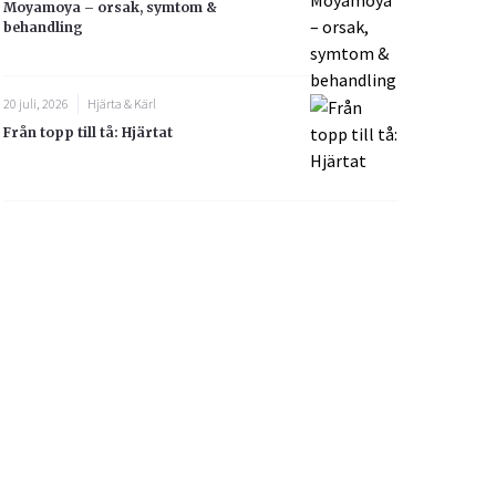
Moyamoya – orsak, symtom &
behandling
20 juli, 2026
Hjärta & Kärl
Från topp till tå: Hjärtat