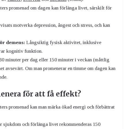
ters promenad om dagen kan förlänga livet, särskilt för
isats motverka depression, ångest och stress, och kan
för demens:
Långsiktig fysisk aktivitet, inklusive
rar kognitiv funktion.
 minuter per dag eller 150 minuter i veckan (måttlig
lighet avsevärt. Om man promenerar en timme om dagen kan
nde.
era för att få effekt?
ers promenad kan man märka ökad energi och förbättrat
för sjukdom och förlänga livet rekommenderas 150