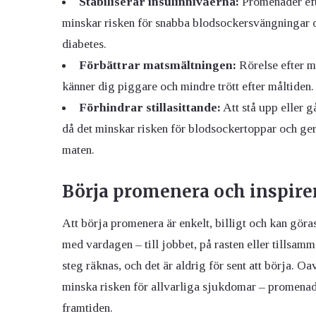
Stabiliserar insulinnivåerna:
Promenader efte
minskar risken för snabba blodsockersvängningar oc
diabetes.
Förbättrar matsmältningen:
Rörelse efter ma
känner dig piggare och mindre trött efter måltiden.
Förhindrar stillasittande:
Att stå upp eller gå
då det minskar risken för blodsockertoppar och ger
maten.
Börja promenera och inspirer
Att börja promenera är enkelt, billigt och kan gö
med vardagen – till jobbet, på rasten eller tillsam
steg räknas, och det är aldrig för sent att börja. Oa
minska risken för allvarliga sjukdomar – promenader 
framtiden.