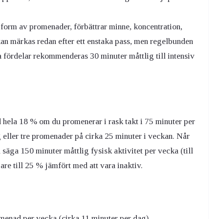
i form av promenader, förbättrar minne, koncentration,
 kan märkas redan efter ett enstaka pass, men regelbunden
ga fördelar rekommenderas 30 minuter måttlig till intensiv
hela 18 % om du promenerar i rask takt i 75 minuter per
 eller tre promenader på cirka 25 minuter i veckan. Når
 säga 150 minuter måttlig fysisk aktivitet per vecka (till
re till 25 % jämfört med att vara inaktiv.
menad per vecka (cirka 11 minuter per dag)