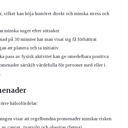
r, vilket kan höja humöret direkt och minska stress och
 minska suget efter sötsaker.
ad på 30 minuter har man visat sig få förbättrat
n att planera och ta initiativ.
a pass av fysisk aktivitet kan ge omedelbara positiva
omenader särskilt värdefulla för personer med eller i
.
menader
örre hälsofördelar:
ingen visar att regelbundna promenader minskar risken
r av
cancer
,
övervikt
och
obesitas
(fetma).