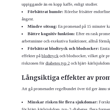
uppiggande än en kopp kaffe, enligt studier.
Förbättrat humör:
Rörelse frisätter endorfine
ångest.
Mindre sötsug:
En promenad på 15 minuter kan
Bättre kognitiv funktion:
Efter en rask promen
arbetsminne och exekutiva funktioner, alltså förmåga
Förbättrat blodtryck och blodsocker:
Enstak
effekter på
blodtryck
och blodsocker, vilket gör pr
riskzonen för
diabetes typ 2
och hjärt-kärlsjukdom
Långsiktiga effekter av pro
Att gå promenader regelbundet över tid ger ännu st
Minskar risken för flera sjukdomar:
Forskn
för hjärt-kärlsjukdom, typ-2-diabetes, flera forme