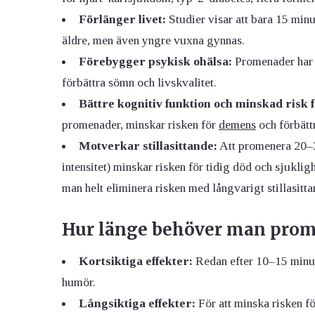
Förlänger livet:
Studier visar att bara 15 minu
äldre, men även yngre vuxna gynnas.
Förebygger psykisk ohälsa:
Promenader har v
förbättra sömn och livskvalitet.
Bättre kognitiv funktion och minskad risk 
promenader, minskar risken för
demens
och förbätt
Motverkar stillasittande:
Att promenera 20–30
intensitet) minskar risken för tidig död och sjuk
man helt eliminera risken med långvarigt stillasitta
Hur länge behöver man promen
Kortsiktiga effekter:
Redan efter 10–15 minut
humör.
Långsiktiga effekter:
För att minska risken 