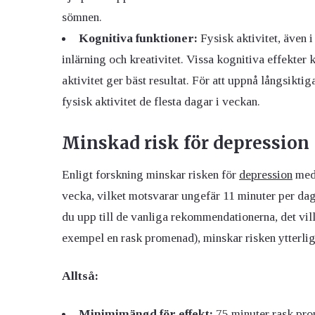
sömnen.
Kognitiva funktioner:
Fysisk aktivitet, även 
inlärning och kreativitet. Vissa kognitiva effekter
aktivitet ger bäst resultat. För att uppnå långsikti
fysisk aktivitet de flesta dagar i veckan.
Minskad risk för depression
Enligt forskning minskar risken för
depression
med 
vecka, vilket motsvarar ungefär 11 minuter per dag
du upp till de vanliga rekommendationerna, det vill
exempel en rask promenad), minskar risken ytterliga
Alltså:
Minimimängd för effekt:
75 minuter rask pro