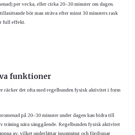
menad) per vecka, eller cirka 20–30 minuter om dagen.
illasittande bör man sträva efter minst 30 minuters rask
full effekt.
va funktioner
r räcker det ofta med regelbunden fysisk aktivitet i form
 promenad på 20–30 minuter under dagen kan bidra till
siv träning nära sänggående. Regelbunden fysisk aktivitet
appna av, vilket underlättar insomning och fördjupar