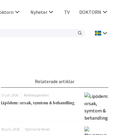
oktorn
Nyheter
TV
DOKTORN
Hjärnan & Nerver
Infektioner &
Vacciner
Hjärta & Kärl
din
e besvara
Hud & Hår
ar
n
Relaterade artiklar
Rökavvänjning
Sex & Samliv
17 juli, 2026
Rörelseapparaten
Rörelseapparaten
Sömn & Stress
Lipödem: orsak, symtom & behandling
icy.
18 juni, 2026
Hjärnan & Nerver