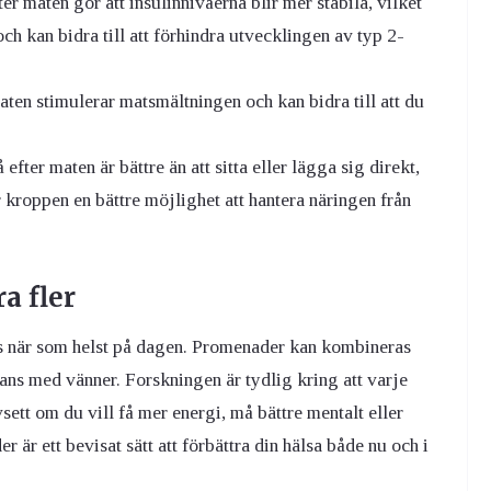
r maten gör att insulinnivåerna blir mer stabila, vilket
h kan bidra till att förhindra utvecklingen av typ 2-
ten stimulerar matsmältningen och kan bidra till att du
 efter maten är bättre än att sitta eller lägga sig direkt,
 kroppen en bättre möjlighet att hantera näringen från
a fler
ras när som helst på dagen. Promenader kan kombineras
mans med vänner. Forskningen är tydlig kring att varje
vsett om du vill få mer energi, må bättre mentalt eller
är ett bevisat sätt att förbättra din hälsa både nu och i