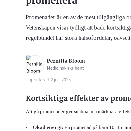
promenera
Promenader är en av de mest tillgängliga och
Ögon & Öron
Övervikt
Vetenskapen visar tydligt att både kortsikti
regelbundet har stora hälsofördelar, oavsett å
Pernilla Bloom
Medicinsk skribent
Uppdaterad: 8 juli, 2025
Kortsiktiga effekter av pro
Att gå promenader ger snabba och märkbara effekt
Ökad energi:
En promenad på bara 10–15 minut