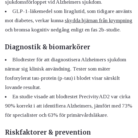
sjukdomsförloppet vid Alzheimers sjukdom.
GLP-1-läkemedel som liraglutid, som tidigare använts
mot diabetes, verkar kunna
skydda hjärnan från krympning
och bromsa kognitiv nedgång enligt en fas 2b-studie.
Diagnostik & biomarkörer
Blodtester för att diagnostisera Alzheimers sjukdom
närmar sig klinisk användning. Tester som mäter
fosforylerat tau-protein (p-tau) i blodet visar särskilt
lovande resultat.
En studie visade att blodtestet PrecivityAD2 var cirka
90% korrekt i att identifiera Alzheimers, jämfört med 73%
för specialister och 63% för primärvårdsläkare.
Riskfaktorer & prevention