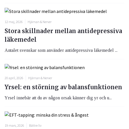
12 maj, 2026
Hjärnan & Nerver
Stora skillnader mellan antidepressiva
läkemedel
Antalet svenskar som använder antidepressiva läkemedel ...
20 april, 2026
Hjärnan & Nerver
Yrsel: en störning av balansfunktionen
Yrsel innebär att du av någon orsak känner dig yr och u...
19 mars, 2026
Bättre liv