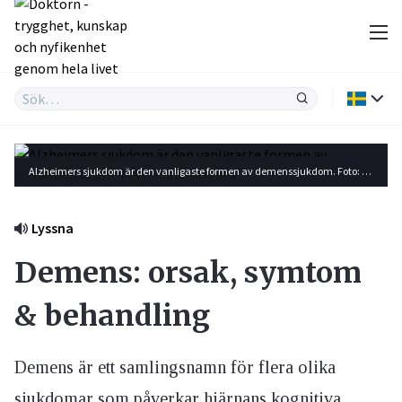
Alzheimers sjukdom är den vanligaste formen av demenssjukdom. Foto: Shutterstock
Lyssna
Demens: orsak, symtom
& behandling
Demens är ett samlingsnamn för flera olika
sjukdomar som påverkar hjärnans kognitiva