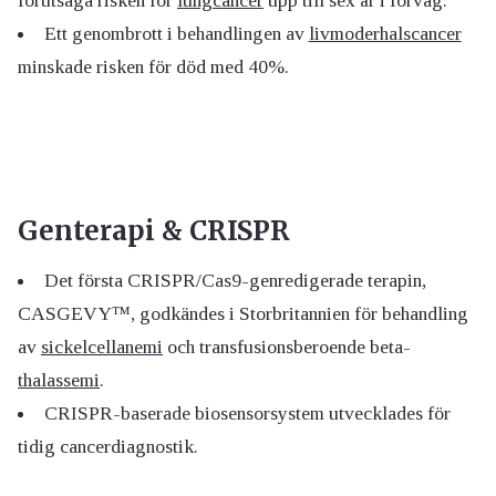
förutsäga risken för
lungcancer
upp till sex år i förväg.
Ett genombrott i behandlingen av
livmoderhalscancer
minskade risken för död med 40%.
Genterapi & CRISPR
Det första CRISPR/Cas9-genredigerade terapin,
CASGEVY™, godkändes i Storbritannien för behandling
av
sickelcellanemi
och transfusionsberoende beta-
thalassemi
.
CRISPR-baserade biosensorsystem utvecklades för
tidig cancerdiagnostik.