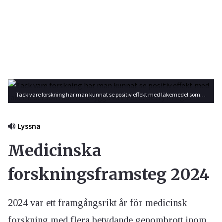
Tack vare forskning har man kunnat se positiv effekt med läkemedel som kan förebygga HIV. Foto: Getty Images
Lyssna
Medicinska
forskningsframsteg 2024
2024 var ett framgångsrikt år för medicinsk
forskning med flera betydande genombrott inom