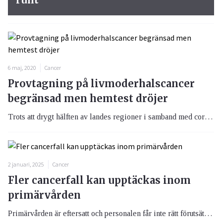
6 maj, 2020
Cancer
Provtagning på livmoderhalscancer
begränsad men hemtest dröjer
Trots att drygt hälften av landes regioner i samband med coronapandemin valt att helt eller delvis pausat cellprovtagning för livmoderhalscancer dröjer Socialstyrelsen med beslut om att kunna erbjuda kvinnor självtest för HPV-virus.
2 januari, 2025
Cancer
Fler cancerfall kan upptäckas inom
primärvården
Primärvården är eftersatt och personalen får inte rätt förutsättningar att identifiera patienter där cancer kan misstänkas.