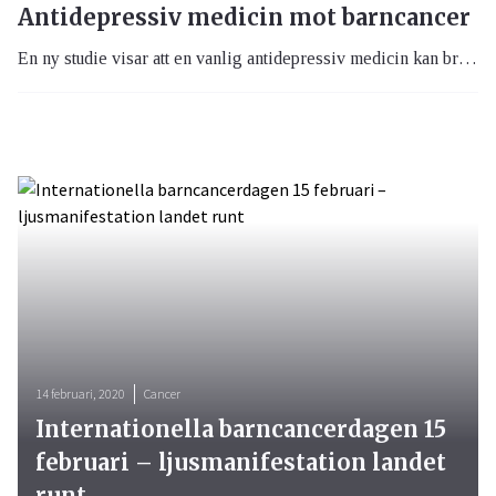
Antidepressiv medicin mot barncancer
En ny studie visar att en vanlig antidepressiv medicin kan bromsa tillväxten av barnsarkom, åtminstone i möss. Detta väcker hopp om nya behandlingsstrategier mot denna cancerform.
14 februari, 2020
Cancer
Internationella barncancerdagen 15
februari – ljusmanifestation landet
runt