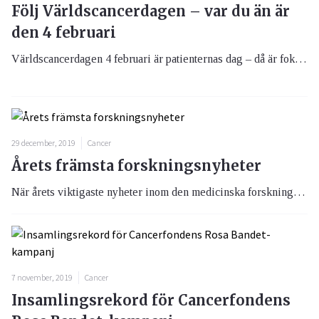
Följ Världscancerdagen – var du än är
den 4 februari
Världscancerdagen 4 februari är patienternas dag – då är fokus på alla som fått cancer, överlevt cancer, har en kronisk cancer eller har en närstående som fått sjukdomen. Hela Världscancerdagen direktsänds för dig som inte kan vara på plats.
29 december, 2019
Cancer
Årets främsta forskningsnyheter
När årets viktigaste nyheter inom den medicinska forskningen koras hamnar forskning som kan komma att vara livsavgörande för många i toppen.
7 november, 2019
Cancer
Insamlingsrekord för Cancerfondens