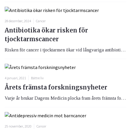
28 december, 2024
Cancer
Antibiotika ökar risken för
tjocktarmscancer
Risken för cancer i tjocktarmen ökar vid långvariga antibiotikakurer, enligt en ny studie. Man tror att orsaken kan vara en störd tarmflora.
4 januari, 2021
Bättre liv
Årets främsta forskningsnyheter
Varje år brukar Dagens Medicin plocka fram årets främsta forskningsnyheter. Att Covid-19 ligger som nummer ett år 2020 förvånar nog ingen.
25 november, 2020
Cancer