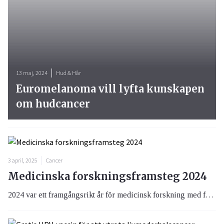
13 maj, 2024
Hud & Hår
Euromelanoma vill lyfta kunskapen
om hudcancer
3 april, 2025
Cancer
Medicinska forskningsframsteg 2024
2024 var ett framgångsrikt år för medicinsk forskning med flera betydande genombrott inom olika områden. Här är en sammanfattning av några viktiga medicinska upptäckterna under året.