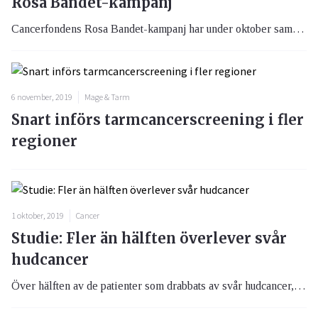
Rosa Bandet-kampanj
Cancerfondens Rosa Bandet-kampanj har under oktober samlat in hela 94 miljoner kronor till svensk cancerforskning vilket är det bästa resultatet sedan starten 2003.
6 november, 2019
Mage & Tarm
Snart införs tarmcancerscreening i fler
regioner
1 oktober, 2019
Cancer
Studie: Fler än hälften överlever svår
hudcancer
Över hälften av de patienter som drabbats av svår hudcancer, malignt melanom, överlever visar en ny studie. I Sverige visar statistik att malignt melanom är den cancersjukdom som ökar mest.