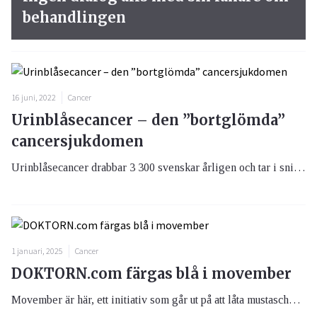
behandlingen
16 juni, 2022
Cancer
Urinblåsecancer – den ”bortglömda”
cancersjukdomen
Urinblåsecancer drabbar 3 300 svenskar årligen och tar i snitt två liv varje dag. –Det är en lite bortglömd cancersjukdom med sena diagnoser och behandlingsmetoder som varit de samma under många år. Det här måste vi ändra på, säger Carl-Henrik Sundin, ordförande i relativt nystartade Blåscancerförbundet.
1 januari, 2025
Cancer
DOKTORN.com färgas blå i movember
Movember är här, ett initiativ som går ut på att låta mustaschen växa under november månad, med syfte att samla in pengar till forskningen mot prostatacancer. För att visa att även vi stödjer kampen färgar vi DOKTORN.com blå under hela november. Vi skänker även 2 kr för varje ny medlem som registrera sig för vårt kostnadsfria nyhetsbrev under denna period.