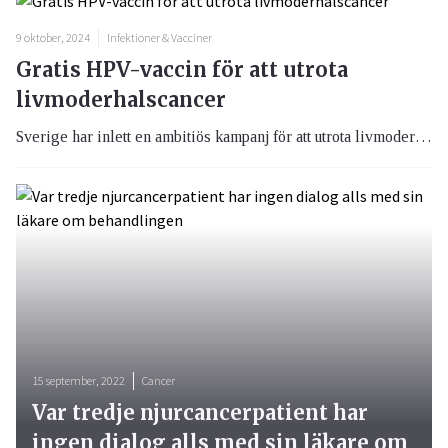
9 oktober, 2024
Infektioner & Vacciner
Gratis HPV-vaccin för att utrota
livmoderhalscancer
Sverige har inlett en ambitiös kampanj för att utrota livmoderhalscancer genom att erbjuda gratis HPV-vaccination till kvinnor mellan 25 och 30 år. Denna omfattande satsning syftar till att drastiskt minska förekomsten av humant papillomvirus (HPV), den främsta orsaken till livmoderhalscancer.
15 september, 2022
Cancer
Var tredje njurcancerpatient har
ingen dialog alls med sin läkare om