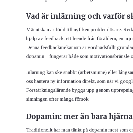
Vad är inlärning och varför s
Människan är född till nyfiken problemlösare. Redan
hjälp av feedback: ett leende från föräldern, en mj
Denna feedbackmekanism är vördnadsfullt grundad i
dopamin – fungerar både som motivationsbränsle oc
Inlärning kan ske snabbt (arbetsminne) eller långsa
oss hantera ny information direkt, som när vi googl
Förstärkningslärande byggs upp genom upprepning oc
simningen efter många försök.
Dopamin: mer än bara hjärn
Traditionellt har man tänkt på dopamin mest som en 