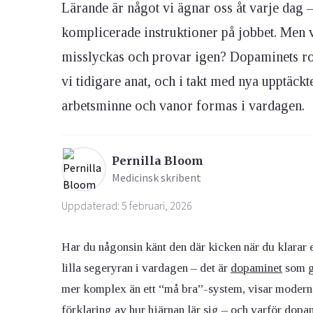
Lärande är något vi ägnar oss åt varje dag – 
komplicerade instruktioner på jobbet. Men v
Ögon & Öron
misslyckas och provar igen? Dopaminets rol
Övervikt
vi tidigare anat, och i takt med nya upptäck
arbetsminne och vanor formas i vardagen.
Pernilla Bloom
Medicinsk skribent
Uppdaterad: 5 februari, 2026
Har du någonsin känt den där kicken när du klarar e
lilla segeryran i vardagen – det är
dopaminet
som gö
mer komplex än ett “må bra”-system, visar modern f
förklaring av hur hjärnan lär sig – och varför dopam