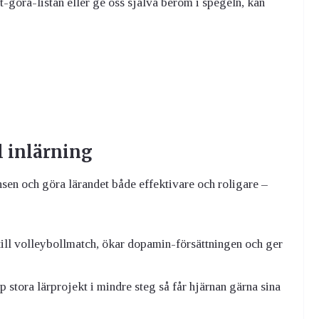
t-göra-listan eller ge oss själva beröm i spegeln, kan
l inlärning
nsen och göra lärandet både effektivare och roligare –
 till volleybollmatch, ökar dopamin-försättningen och ger
stora lärprojekt i mindre steg så får hjärnan gärna sina