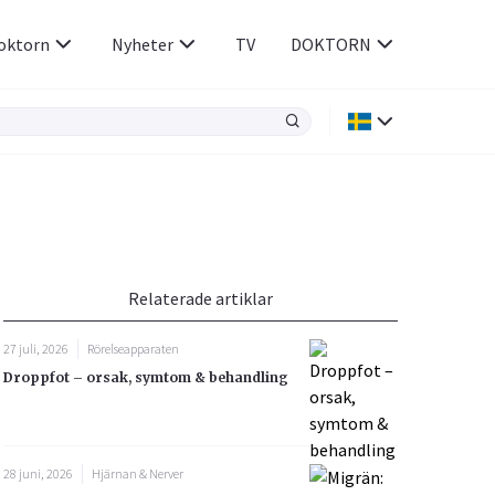
oktorn
Nyheter
TV
DOKTORN
Hjärnan & Nerver
Infektioner &
Vacciner
Hjärta & Kärl
din
e besvara
Hud & Hår
ar
n
Relaterade artiklar
Rökavvänjning
Sex & Samliv
27 juli, 2026
Rörelseapparaten
Rörelseapparaten
Sömn & Stress
Droppfot – orsak, symtom & behandling
icy.
28 juni, 2026
Hjärnan & Nerver