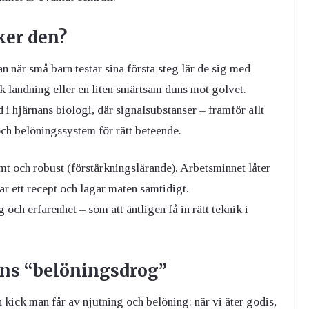
ker den?
 när små barn testar sina första steg lär de sig med
uk landning eller en liten smärtsam duns mot golvet.
 hjärnans biologi, där signalsubstanser – framför allt
h belöningssystem för rätt beteende.
mt och robust (förstärkningslärande). Arbetsminnet låter
ar ett recept och lagar maten samtidigt.
h erfarenhet – som att äntligen få in rätt teknik i
ans “belöningsdrog”
kick man får av njutning och belöning: när vi äter godis,