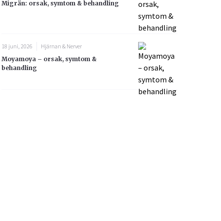
Migrän: orsak, symtom & behandling
18 juni, 2026
Hjärnan & Nerver
Moyamoya – orsak, symtom &
behandling