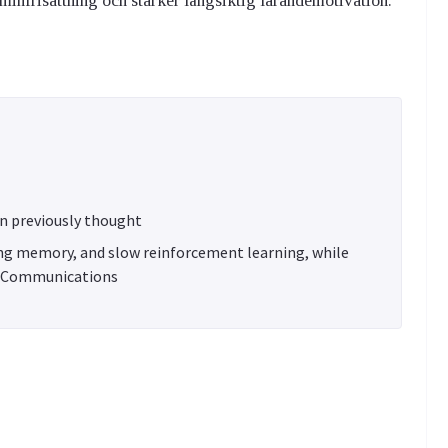
minfrisättning och stärker långsiktig lärandemotivation.
n previously thought
ng memory, and slow reinforcement learning, while
ure Communications