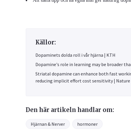
Att sätta upp och nå egna mål ger naturlig dopa
Källor:
Dopaminets dolda roll i vår hjärna | KTH
Dopamine's role in learning may be broader tha
Striatal dopamine can enhance both fast worki
reducing implicit effort cost sensitivity | Nat
Den här artikeln handlar om:
Hjärnan & Nerver
hormoner