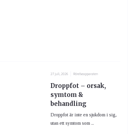
27 juli, 2026
Rörelseapparaten
Droppfot – orsak,
symtom &
behandling
Droppfot är inte en sjukdom i sig,
utan ett symtom som ...