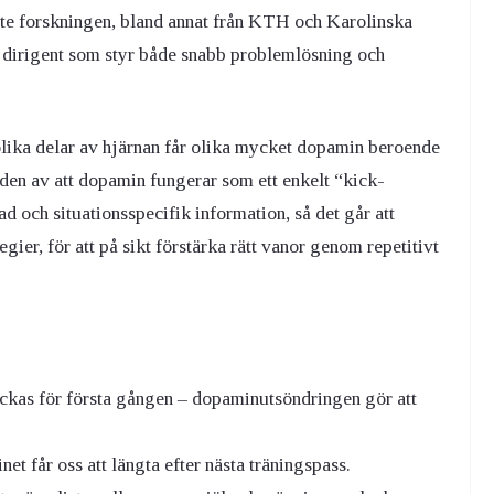
ste forskningen, bland annat från KTH och Karolinska
bla dirigent som styr både snabb problemlösning och
olika delar av hjärnan får olika mycket dopamin beroende
ilden av att dopamin fungerar som ett enkelt “kick-
ad och situationsspecifik information, så det går att
gier, för att på sikt förstärka rätt vanor genom repetitivt
lyckas för första gången – dopaminutsöndringen gör att
et får oss att längta efter nästa träningspass.