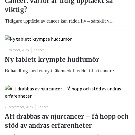
Cancer: Varför är tidig upptäckt så
viktig?
Tidigare upptäckt av cancer kan rädda liv – särskilt vi...
16 oktober, 2025
Cancer
Ny tablett krympte hudtumör
Behandling med ett nytt läkemedel ledde till att tumöre...
25 september, 2025
Cancer
Att drabbas av njurcancer – få hopp och
stöd av andras erfarenheter