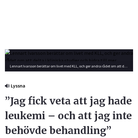
Lennart Ivarsson berättar om livet med KLL, och ger andra rådet om att delta i kliniska studier och bidra till mer kunskap om sjukdomen. Foto: Getty Images
Lyssna
”Jag fick veta att jag hade
leukemi – och att jag inte
behövde behandling”