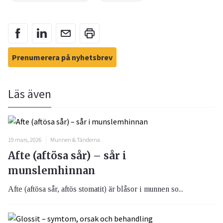
Prenumerera på nyhetsbrev
Läs även
19 mars, 2026
Munnen & Tänderna
Afte (aftösa sår) – sår i
munslemhinnan
Afte (aftösa sår, aftös stomatit) är blåsor i munnen so...