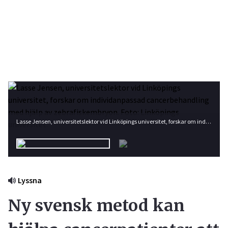
Lasse Jensen, universitetslektor vid Linköpings universitet, forskar om individanpassad cancerbehandling med hjälp av zebrafiskembryon. Foto: Linköpings universitet.
Lyssna
Ny svensk metod kan