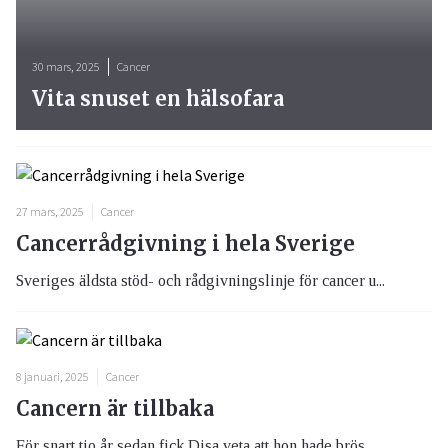
30 mars, 2025
Cancer
Vita snuset en hälsofara
27 mars, 2025
Cancer
Cancerrådgivning i hela Sverige
Sveriges äldsta stöd- och rådgivningslinje för cancer u...
8 januari, 2025
Cancer
Cancern är tillbaka
För snart tio år sedan fick Disa veta att hon hade brös...