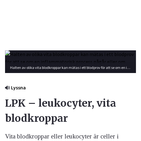
Halten av olika vita blodkroppar kan mätas i ett blodprov för att se om en inflammatorisk process pågår eller om immunförsvaret är nedsatt. Foto: Shutterstock
Lyssna
LPK – leukocyter, vita
blodkroppar
Vita blodkroppar eller leukocyter är celler i