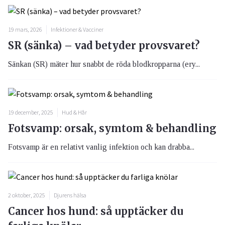
19 mars, 2026
Infektioner & Vacciner
SR (sänka) – vad betyder provsvaret?
Sänkan (SR) mäter hur snabbt de röda blodkropparna (ery...
19 december, 2025
Hud & Hår
Fotsvamp: orsak, symtom & behandling
Fotsvamp är en relativt vanlig infektion och kan drabba...
2 oktober, 2025
Djurens hälsa
Cancer hos hund: så upptäcker du