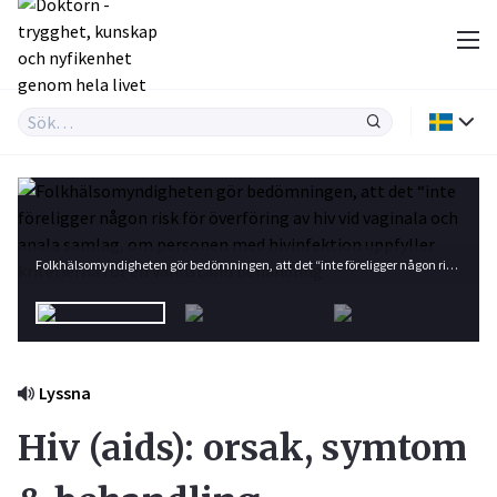
Folkhälsomyndigheten gör bedömningen, att det “inte föreligger någon risk för överföring av hiv vid vaginala och anala samlag, om personen med hivinfektion uppfyller kriterierna för en välinställd behandling". Foto: Shutterstock
Lyssna
Hiv (aids): orsak, symtom