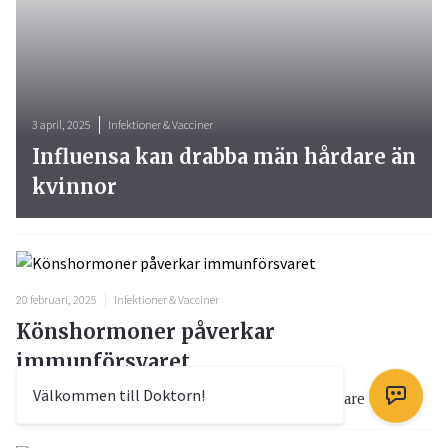
3 april, 2025
Infektioner & Vacciner
Influensa kan drabba män hårdare än
kvinnor
20 februari, 2025
Infektioner & Vacciner
Könshormoner påverkar
immunförsvaret
Välkommen till Doktorn!
Under covid-19 pandemin har det blivit allt tydligare a...