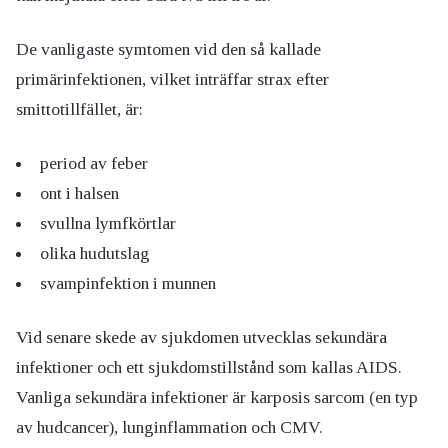
De vanligaste symtomen vid den så kallade
primärinfektionen, vilket inträffar strax efter
smittotillfället, är:
period av feber
ont i halsen
svullna lymfkörtlar
olika hudutslag
svampinfektion i munnen
Vid senare skede av sjukdomen utvecklas sekundära
infektioner och ett sjukdomstillstånd som kallas AIDS.
Vanliga sekundära infektioner är karposis sarcom (en typ
av hudcancer), lunginflammation och CMV.