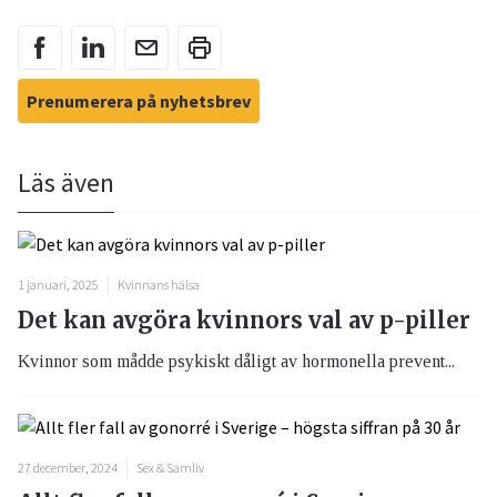
Prenumerera på nyhetsbrev
Läs även
1 januari, 2025
Kvinnans hälsa
Det kan avgöra kvinnors val av p-piller
Kvinnor som mådde psykiskt dåligt av hormonella prevent...
27 december, 2024
Sex & Samliv