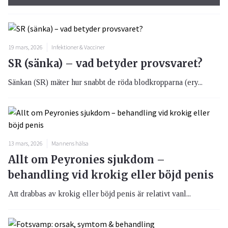
19 mars, 2026
Infektioner & Vacciner
SR (sänka) – vad betyder provsvaret?
Sänkan (SR) mäter hur snabbt de röda blodkropparna (ery...
13 mars, 2026
Mannens hälsa
Allt om Peyronies sjukdom –
behandling vid krokig eller böjd penis
Att drabbas av krokig eller böjd penis är relativt vanl...