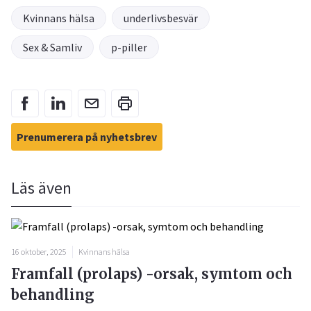
Kvinnans hälsa
underlivsbesvär
Sex & Samliv
p-piller
Prenumerera på nyhetsbrev
Läs även
16 oktober, 2025
Kvinnans hälsa
Framfall (prolaps) -orsak, symtom och
behandling