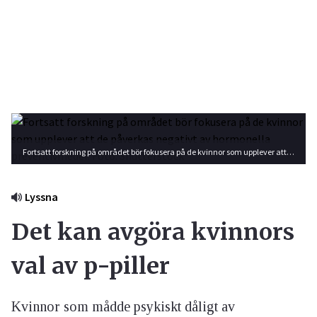
Fortsatt forskning på området bör fokusera på de kvinnor som upplever att de påverkas negativt av hormonella preventivmedel. Foto: Shutterstock
Lyssna
Det kan avgöra kvinnors
val av p-piller
Kvinnor som mådde psykiskt dåligt av