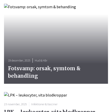
19 december, 2025
Hud & Hår
Fotsvamp: orsak, symtom &
behandling
23 november, 2025
Infektioner & Vacciner