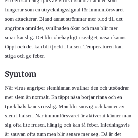
En cell som angripits av virus utsöndrar ämnen som
fungerar som en utryckningssignal för immunförsvaret
som attackerar. Bland annat strömmar mer blod till det
angripna området, svullnaden ökar och man blir mer
smärtkänslig. Det blir obehagligt i svalget, näsan känns
täppt och det kan bli tjockt i halsen. Temperaturen kan
stiga och ge feber.
Symtom
När virus angriper slemhinnan svullnar den och utsöndrar
mer slem än normalt. En täppt näsa börjar rinna och en
tjock hals känns rosslig. Man blir snuvig och känner av
slem i halsen. När immunförsvaret är aktiverat känner man
sig ofta lite frusen, hängig och kan få feber. Inledningsvis
är snuvan ofta tunn men blir senare mer seg. Då är det