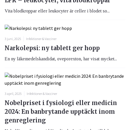
LPK – leukocyter, vita blodkroppar
Vita blodkroppar eller leukocyter är celler i blodet so...
3 juni, 2025
Infektioner & Vacciner
Narkolepsi: ny tablett ger hopp
En ny läkemedelskandidat, oveporexton, har visat mycket...
3 april, 2025
Infektioner & Vacciner
Nobelpriset i fysiologi eller medicin
2024: En banbrytande upptäckt inom
genreglering