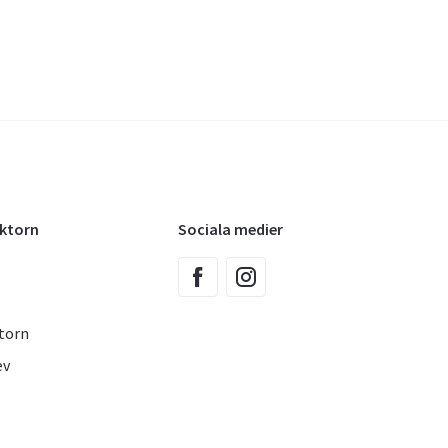
oktorn
Sociala medier
torn
ev