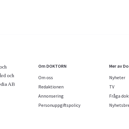
Om DOKTORN
Mer av D
och
ård och
Om oss
Nyheter
edia AB
Redaktionen
TV
Annonsering
Fråga dok
Personuppgiftspolicy
Nyhetsbr