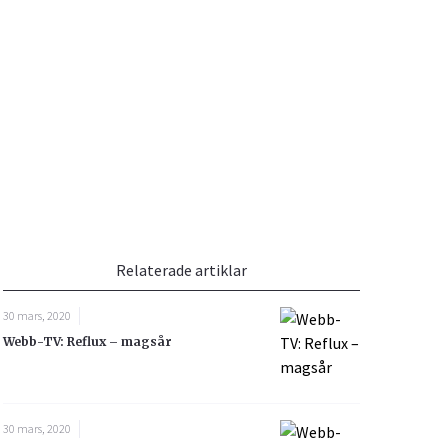
Vacciner
Hjärta & Kärl
Hud & Hår
Rökavvänjning
Sex & Samliv
din
Rörelseapparaten
Sömn & Stress
Relaterade artiklar
e besvara
30 mars, 2020
Webb-TV: Reflux – magsår
ar
icy.
n
30 mars, 2020