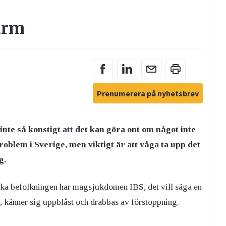
Om fråga doktorn
Fortsätt
arm
Prenumerera på nyhetsbrev
inte så konstigt att det kan göra ont om något inte
blem i Sverige, men viktigt är att våga ta upp det
g.
ska befolkningen har magsjukdomen IBS, det vill säga en
n, känner sig uppblåst och drabbas av förstoppning.