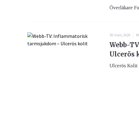
Överläkare Fol
30 mars, 2020
M
Webb-TV:
Ulcerös 
Ulcerös Kolit 