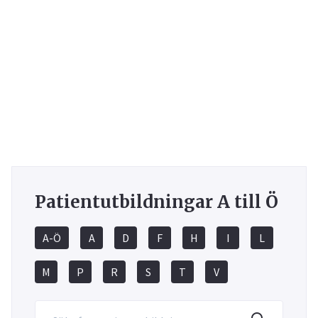
Patientutbildningar A till Ö
A-Ö
A
D
F
H
I
L
M
P
R
S
T
V