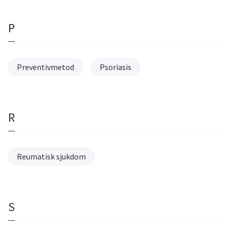
P
Preventivmetod
Psoriasis
R
Reumatisk sjukdom
S