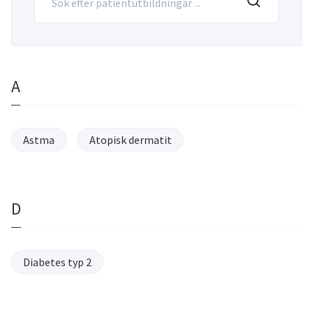
A
Astma
Atopisk dermatit
D
Diabetes typ 2