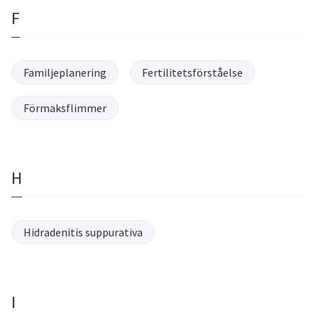
F
Familjeplanering
Fertilitetsförståelse
Förmaksflimmer
H
Hidradenitis suppurativa
I