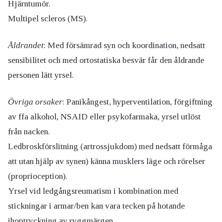
Hjärntumör.
Multipel scleros (MS).
Åldrandet
: Med försämrad syn och koordination, nedsatt
sensibilitet och med ortostatiska besvär får den åldrande
personen lätt yrsel.
Övriga orsaker
: Panikångest, hyperventilation, förgiftning
av ffa alkohol, NSAID eller psykofarmaka, yrsel utlöst
från nacken.
Ledbroskförslitning (artrossjukdom) med nedsatt förmåga
att utan hjälp av synen) känna musklers läge och rörelser
(proprioception).
Yrsel vid ledgångsreumatism i kombination med
stickningar i armar/ben kan vara tecken på hotande
ihoptryckning av ryggmärgen.