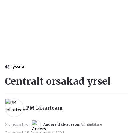
Lyssna
Centralt orsakad yrsel
PM läkarteam
Granskad av:
Anders Halvarsson
, Allmänläkare
Granskad: 15 September, 2021