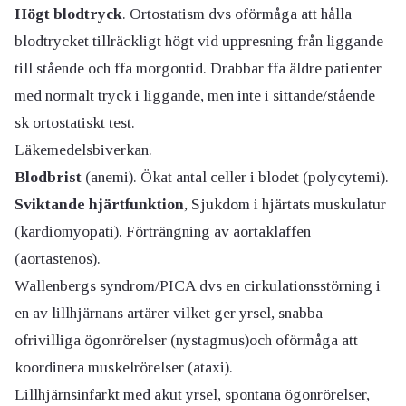
Högt blodtryck
. Ortostatism dvs oförmåga att hålla
blodtrycket tillräckligt högt vid uppresning från liggande
till stående och ffa morgontid. Drabbar ffa äldre patienter
med normalt tryck i liggande, men inte i sittande/stående
sk ortostatiskt test.
Läkemedelsbiverkan.
Blodbrist
(anemi). Ökat antal celler i blodet (polycytemi).
Sviktande hjärtfunktion
, Sjukdom i hjärtats muskulatur
(kardiomyopati). Förträngning av aortaklaffen
(aortastenos).
Wallenbergs syndrom/PICA dvs en cirkulationsstörning i
en av lillhjärnans artärer vilket ger yrsel, snabba
ofrivilliga ögonrörelser (nystagmus)och oförmåga att
koordinera muskelrörelser (ataxi).
Lillhjärnsinfarkt med akut yrsel, spontana ögonrörelser,