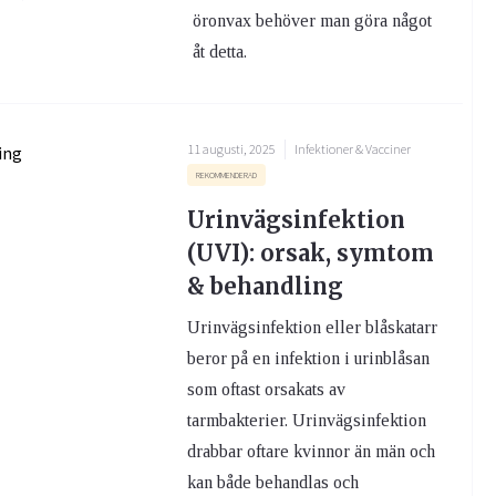
öronvax behöver man göra något
åt detta.
11 augusti, 2025
Infektioner & Vacciner
REKOMMENDERAD
Urinvägsinfektion
(UVI): orsak, symtom
& behandling
Urinvägsinfektion eller blåskatarr
beror på en infektion i urinblåsan
som oftast orsakats av
tarmbakterier. Urinvägsinfektion
drabbar oftare kvinnor än män och
kan både behandlas och