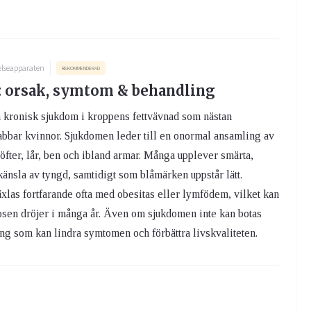
elseapparaten
REKOMMENDERAD
 orsak, symtom & behandling
 kronisk sjukdom i kroppens fettvävnad som nästan
abbar kvinnor. Sjukdomen leder till en onormal ansamling av
 höfter, lår, ben och ibland armar. Många upplever smärta,
änsla av tyngd, samtidigt som blåmärken uppstår lätt.
las fortfarande ofta med obesitas eller lymfödem, vilket kan
osen dröjer i många år. Även om sjukdomen inte kan botas
ng som kan lindra symtomen och förbättra livskvaliteten.