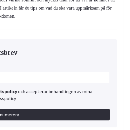
 I artikeln får du tips om vad du ska vara uppmärksam på för
ukdomen.
tsbrev
etspolicy
och accepterar behandlingen av mina
spolicy.
enumerera