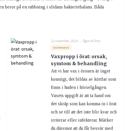
ngen beror på en rubbning i slidans bakteriebalans. Båda
12 november, 2024
Ögon & Öron
REKOMMENDERAD
Vaxpropp i örat: orsak,
symtom & behandling
Att vi har vax i öronen är inget
konstigt, det bildas av körtlar som
finns i huden i hörselgången.
r
Vaxets uppgift är att ta hand om
det skräp som kan komma in i örat
och se till att det inte blir kvar och
r
irriterar eller infekterar. Märker
du däremot att du får besvär med