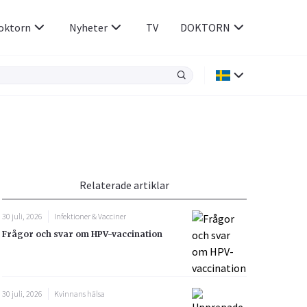
oktorn
Nyheter
TV
DOKTORN
Hjärnan & Nerver
Infektioner &
Vacciner
Hjärta & Kärl
din
e besvara
Hud & Hår
ar
n
Relaterade artiklar
Rökavvänjning
Sex & Samliv
30 juli, 2026
Infektioner & Vacciner
Rörelseapparaten
Sömn & Stress
Frågor och svar om HPV-vaccination
icy.
30 juli, 2026
Kvinnans hälsa