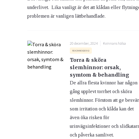
underlivet. Lika vanligt är det att klådan eller flytni
problemen är vanligen lättbehandlade.
Ögon & Öron
Övervikt
20 december, 2024
Kvinnans hälsa
REKOMMENDERAD
Torra & sköra
slemhinnor: orsak,
symtom & behandling
De allra flesta kvinnor har någon
gång upplevt torrhet och sköra
slemhinnor. Förutom att ge besvä
som irritation och klåda kan det
även öka risken för
urinvägsinfektioner och slidkatar
och påverka samlivet.