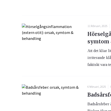
11 februari, 2025
Hörselgå
symtom 
Att det kliar 
irriterande kl
faktiskt vara 
6 februari, 2025
Badsårsf
Badsårsfeber ä
Risken ökar un