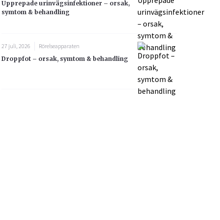
Upprepade urinvägsinfektioner – orsak,
symtom & behandling
27 juli, 2026
Rörelseapparaten
Droppfot – orsak, symtom & behandling