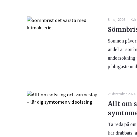
8 maj, 2026
Kvin
Sömnbris
Sömnen påverka
andel är sömbr
undersökning u
jobbigaste und
28 december, 2024
Allt om 
symtomen
Ta reda på om 
har drabbats, 