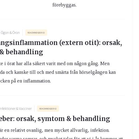
förebyggas.
Ögon & Öron
REKOMMENDERAD
ngsinflammation (extern otit): orsak,
& behandling
lite i örat har alla säkert varit med om någon gång. Men
åda och kanske till och med smärta från hörselgången kan
tecken på en inflammation.
Infektioner & Vacciner
REKOMMENDERAD
eber: orsak, symtom & behandling
r en relativt ovanlig, men mycket allvarlig, infektion.
der varma somrar, och mycket talar för att vi i år kommer att