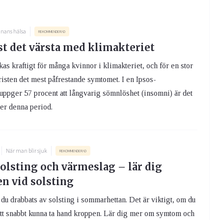
nans hälsa
REKOMMENDERAD
t det värsta med klimakteriet
s kraftigt för många kvinnor i klimakteriet, och för en stor
isten det mest påfrestande symtomet. I en Ipsos-
ppger 57 procent att långvarig sömnlöshet (insomni) är det
er denna period.
När man blir sjuk
REKOMMENDERAD
solsting och värmeslag – lär dig
 vid solsting
du drabbats av solsting i sommarhettan. Det är viktigt, om du
att snabbt kunna ta hand kroppen. Lär dig mer om symtom och