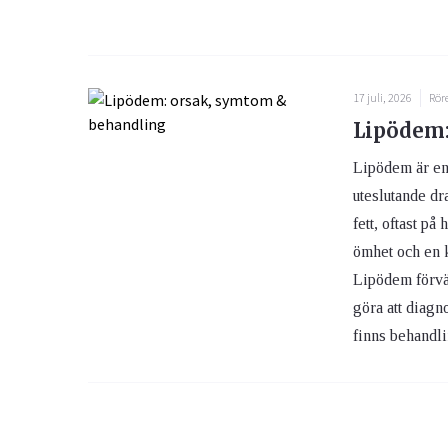
17 juli, 2026
Rör
Lipödem:
Lipödem är en
uteslutande dr
fett, oftast på
ömhet och en k
Lipödem förväx
göra att diagn
finns behandli