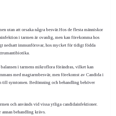
en utan att orsaka några besvär.
Hos de flesta människor
dainfektion i tarmen är ovanlig, men kan förekomma hos
igt nedsatt immunförsvar, hos mycket för tidigt födda
ktrumantibiotika.
balansen i tarmens mikroflora förändras, vilket kan
lsammans med mag
tarmbesvär, men förekomst av
Candida
i
ken till symtomen. Bedömning och behandling behöver
armen och används vid vissa ytliga candidainfektioner.
är annan behandling krävs.