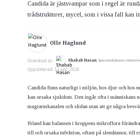
Candida är jästsvampar som i regel är rund
trådstrukturer, mycel, som i vissa fall kan
Ögon & Öron
Övervikt
Olle Haglund
Granskad av:
Shabab Hasan
, Specialistläkare i internm
Uppdaterad: 11 juni, 2026
Candida
finns naturligt i miljön, hos djur och hos 
kan orsaka sjukdom. Den ingår ofta i människans n
mag
tarmkanalen och slidan utan att ge några besvä
Ibland kan balansen i kroppens mikroflora förändr
till och orsaka infektion, oftast på slemhinnor, til