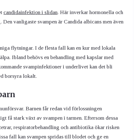
et
candidainfektion i slidan
. Här inverkar hormonella och
ng. Den vanligaste svampen är Candida albicans men även
iga flytningar. I de flesta fall kan en kur med lokala
jälpa. Ibland behövs en behandling med kapslar med
kommande svampinfektioner i underlivet kan det bli
d borsyra lokalt.
barn
munförsvar. Barnen får redan vid förlossningen
gt få stark växt av svampen i tarmen.
Eftersom dessa
etrar, respiratorbehandling och antibiotika ökar risken
issa fall kan svampen spridas till blodet och ge en