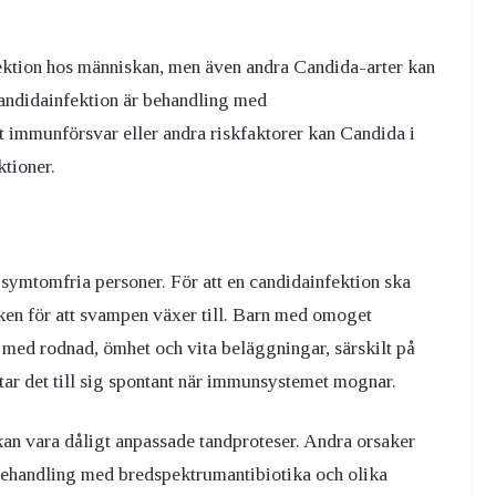
fektion hos människan, men även andra Candida-arter kan
candidainfektion är behandling med
 immunförsvar eller andra riskfaktorer kan Candida i
ktioner.
 symtomfria personer.
För att en
candidainfektion
ska
en för att svampen växer till.
Barn med omoget
med rodnad, ömhet och vita beläggningar, särskilt på
ättar det till sig spontant när immunsystemet mognar.
kan vara dåligt anpassade tandproteser. Andra orsaker
 behandling med bredspektrumantibiotika och olika