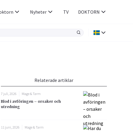
oktorn
Nyheter
TV
DOKTORN
Hjärnan & Nerver
Infektioner &
Vacciner
Hjärta & Kärl
din
e besvara
Hud & Hår
ar
n
Relaterade artiklar
Rökavvänjning
Sex & Samliv
7 juli, 2026
Mage & Tarm
Rörelseapparaten
Sömn & Stress
Blod i avföringen – orsaker och
icy.
utredning
11 juni, 2026
Mage & Tarm