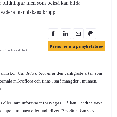
a bildningar men som också kan bilda
 invadera människans kropp.
Prenumerera på nyhetsbrev
edicin och kardiologi
människor.
Candida
albicans
är den vanligaste arten som
ormala mikroflora och finns i små mängder i munnen,
r.
as eller immunförsvaret försvagas. Då kan Candida växa
l exempel i munnen eller underlivet. Besvären kan vara