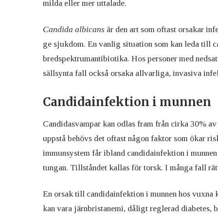
milda eller mer uttalade.
Candida albicans
är den art som oftast orsakar in
ge sjukdom. En vanlig situation som kan leda till 
bredspektrumantibiotika. Hos personer med nedsatt
sällsynta fall också orsaka allvarliga, invasiva infe
Candidainfektion i munnen
Candidasvampar kan odlas fram från cirka 30% av
uppstå behövs det oftast någon faktor som ökar risk
immunsystem får ibland candidainfektion i munnen 
tungan. Tillståndet kallas för torsk. I många fall r
En orsak till candidainfektion i munnen hos vuxna 
kan vara järnbristanemi, dåligt reglerad diabetes,