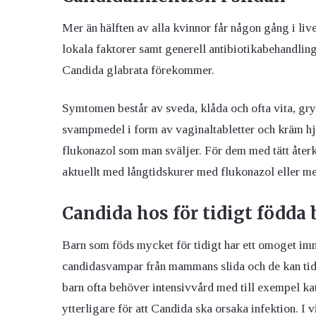
Mer än hälften av alla kvinnor får någon gång i liv
lokala faktorer samt generell antibiotikabehandli
Candida glabrata förekommer.
Symtomen består av sveda, klåda och ofta vita, gryn
svampmedel i form av vaginaltabletter och kräm h
flukonazol som man sväljer. För dem med tätt åter
aktuellt med långtidskurer med flukonazol eller me
Candida hos för tidigt födda 
Barn som föds mycket för tidigt har ett omoget im
candidasvampar från mammans slida och de kan tidi
barn ofta behöver intensivvård med till exempel kat
ytterligare för att
Candida
ska orsaka infektion. I v