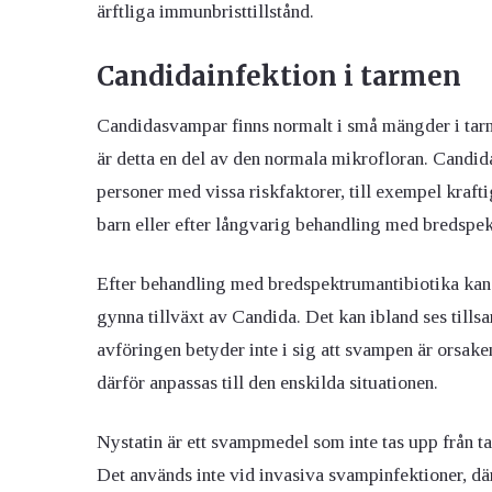
ärftliga immunbristtillstånd.
Candidainfektion i tarmen
Candidasvampar finns normalt i små mängder i tarm
är detta en del av den normala mikrofloran. Candi
personer med vissa riskfaktorer, till exempel kraft
barn eller efter långvarig behandling med bredspe
Efter behandling med bredspektrumantibiotika kan 
gynna tillväxt av
Candida
. Det kan ibland ses til
avföringen betyder inte i sig att svampen är orsa
därför anpassas till den enskilda situationen.
Nystatin är ett svampmedel som inte tas upp från t
Det används inte vid invasiva svampinfektioner, d