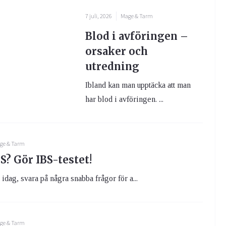
7 juli, 2026
Mage & Tarm
Blod i avföringen –
orsaker och
utredning
Ibland kan man upptäcka att man
har blod i avföringen. ...
ge & Tarm
S? Gör IBS-testet!
idag, svara på några snabba frågor för a...
ge & Tarm