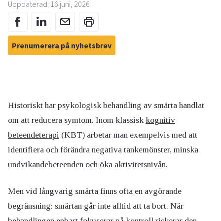
Uppdaterad: 16 juni, 2026
Prenumerera på nyhetsbrev
Historiskt har psykologisk behandling av smärta handlat
om att reducera symtom. Inom klassisk
kognitiv
beteendeterapi
(KBT) arbetar man exempelvis med att
identifiera och förändra negativa tankemönster, minska
undvikandebeteenden och öka aktivitetsnivån.
Men vid långvarig smärta finns ofta en avgörande
begränsning: smärtan går inte alltid att ta bort. När
behandlingen enbart fokuserar på kontroll riskerar den