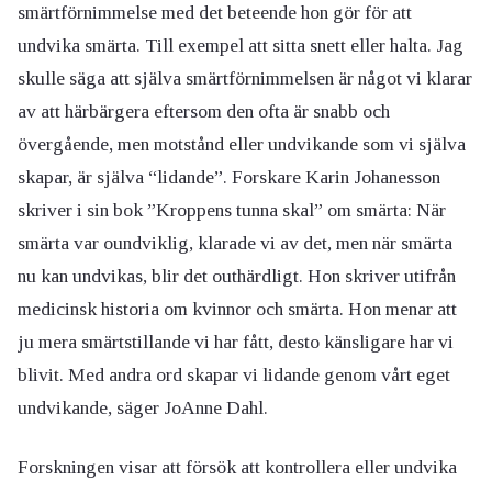
smärtförnimmelse med det beteende hon gör för att
undvika smärta. Till exempel att sitta snett eller halta. Jag
skulle säga att själva smärtförnimmelsen är något vi klarar
av att härbärgera eftersom den ofta är snabb och
övergående, men motstånd eller undvikande som vi själva
skapar, är själva “lidande”. Forskare Karin Johanesson
skriver i sin bok ”Kroppens tunna skal” om smärta: När
smärta var oundviklig, klarade vi av det, men när smärta
nu kan undvikas, blir det outhärdligt. Hon skriver utifrån
medicinsk historia om kvinnor och smärta. Hon menar att
ju mera smärtstillande vi har fått, desto känsligare har vi
blivit. Med andra ord skapar vi lidande genom vårt eget
undvikande, säger JoAnne Dahl.
Forskningen visar att försök att kontrollera eller undvika