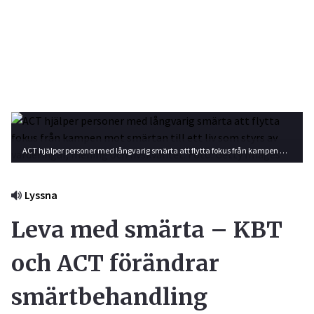
ACT hjälper personer med långvarig smärta att flytta fokus från kampen mot smärtan till ett liv som styrs av värderingar, mening och livskvalitet. Foto: Getty Images
Lyssna
Leva med smärta – KBT
och ACT förändrar
smärtbehandling