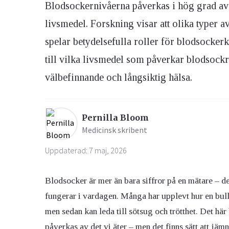
Blodsockernivåerna påverkas i hög grad av v
livsmedel. Forskning visar att olika typer a
Ögon & Öron
spelar betydelsefulla roller för blodsockerk
Övervikt
till vilka livsmedel som påverkar blodsockre
välbefinnande och långsiktig hälsa.
Pernilla Bloom
Medicinsk skribent
Uppdaterad: 7 maj, 2026
Blodsocker är mer än bara siffror på en mätare – de
fungerar i vardagen. Många har upplevt hur en bulle
men sedan kan leda till sötsug och trötthet. Det här
påverkas av det vi äter – men det finns sätt att jä