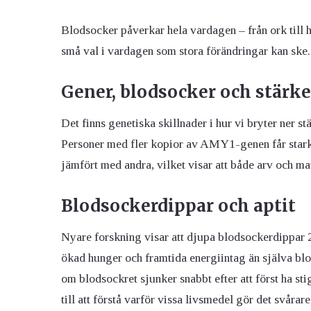
Blodsocker påverkar hela vardagen – från ork till
små val i vardagen som stora förändringar kan ske.
Gener, blodsocker och stärk
Det finns genetiska skillnader i hur vi bryter ner s
Personer med fler kopior av AMY1-genen får starkar
jämfört med andra, vilket visar att både arv och m
Blodsockerdippar och aptit
Nyare forskning visar att djupa blodsockerdippar 2–
ökad hunger och framtida energiintag än själva blo
om blodsockret sjunker snabbt efter att först ha sti
till att förstå varför vissa livsmedel gör det svåra