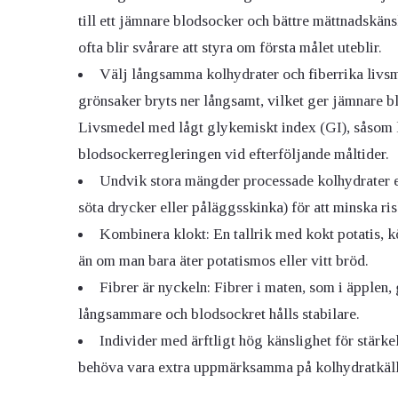
till ett jämnare blodsocker och bättre mättnadskänsl
ofta blir svårare att styra om första målet uteblir.
Välj långsamma kolhydrater och fiberrika livsme
grönsaker bryts ner långsamt, vilket ger jämnare b
Livsmedel med lågt glykemiskt index (GI), såsom
blodsockerregleringen vid efterföljande måltider.
Undvik stora mängder processade kolhydrater el
söta drycker eller påläggsskinka) för att minska ri
Kombinera klokt: En tallrik med kokt potatis, 
än om man bara äter potatismos eller vitt bröd.
Fibrer är nyckeln: Fibrer i maten, som i äpplen,
långsammare och blodsockret hålls stabilare.
Individer med ärftligt hög känslighet för stär
behöva vara extra uppmärksamma på kolhydratkäll