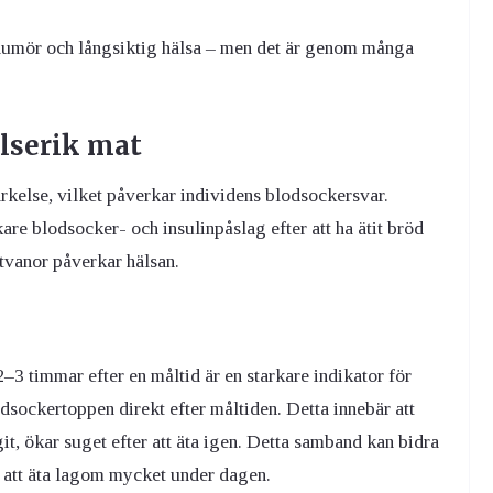
 humör och långsiktig hälsa – men det är genom många
elserik mat
tärkelse, vilket påverkar individens blodsockersvar.
e blodsocker- och insulinpåslag efter att ha ätit bröd
atvanor påverkar hälsan.
3 timmar efter en måltid är en starkare indikator för
dsockertoppen direkt efter måltiden. Detta innebär att
git, ökar suget efter att äta igen. Detta samband kan bidra
re att äta lagom mycket under dagen.