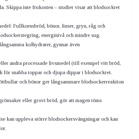
a. Skippa inte frukosten – studier visar att blodsockret
del: Fullkornsbröd, bönor, linser, gryn, råg och
lodsockerstegring, energinivå och mindre sug.
 långsamma kolhydrater, gynnar även
ler andra processade livsmedel (till exempel vitt bröd,
sk för snabba toppar och djupa dippar i blodsockret.
köttbullar och bönor ger långsammare blodsockerreaktion
 grönsaker eller grovt bröd, gör att magen töms
kelse kan uppleva större blodsockersvängningar och kan
or.