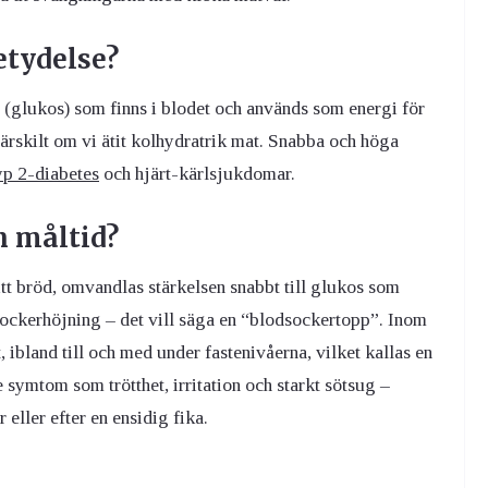
etydelse?
 (glukos) som finns i blodet och används som energi för
särskilt om vi ätit kolhydratrik mat. Snabba och höga
yp 2-diabetes
och hjärt-kärlsjukdomar.
n måltid?
vitt bröd, omvandlas stärkelsen snabbt till glukos som
odsockerhöjning – det vill säga en “blodsockertopp”. Inom
 ibland till och med under fastenivåerna, vilket kallas en
ymtom som trötthet, irritation och starkt sötsug –
eller efter en ensidig fika.