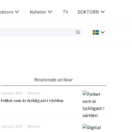
oktorn
Nyheter
TV
DOKTORN
Hjärnan & Nerver
Infektioner &
Vacciner
Hjärta & Kärl
din
e besvara
Hud & Hår
ar
n
Relaterade artiklar
Rökavvänjning
Sex & Samliv
2 januari, 2025
Bättre liv
Rörelseapparaten
Sömn & Stress
Folket som är lyckligast i världen
icy.
1 januari, 2025
Bättre liv