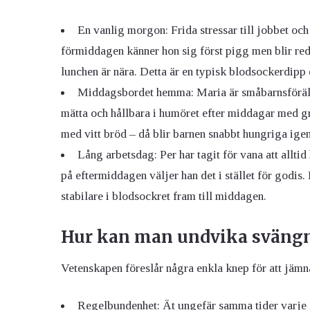
En vanlig morgon: Frida stressar till jobbet och
förmiddagen känner hon sig först pigg men blir redan
lunchen är nära. Detta är en typisk blodsockerdipp 
Middagsbordet hemma: Maria är småbarnsförälde
mätta och hållbara i humöret efter middagar med g
med vitt bröd – då blir barnen snabbt hungriga igen
Lång arbetsdag: Per har tagit för vana att alltid
på eftermiddagen väljer han det i stället för godis
stabilare i blodsockret fram till middagen.
Hur kan man undvika svängn
Vetenskapen föreslår några enkla knep för att jäm
Regelbundenhet: Ät ungefär samma tider varje da