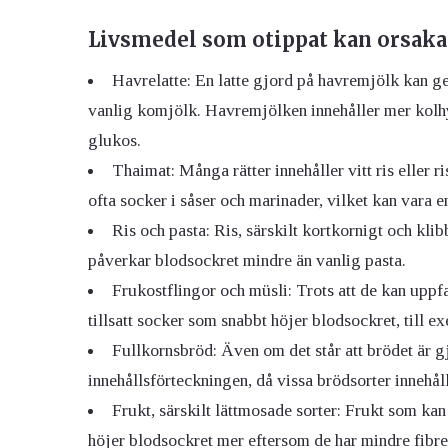
Livsmedel som otippat kan orsaka
Havrelatte: En latte gjord på havremjölk kan g
vanlig komjölk. Havremjölken innehåller mer kolhyd
glukos.
Thaimat: Många rätter innehåller vitt ris eller 
ofta socker i såser och marinader, vilket kan vara e
Ris och pasta: Ris, särskilt kortkornigt och kli
påverkar blodsockret mindre än vanlig pasta.
Frukostflingor och müsli: Trots att de kan upp
tillsatt socker som snabbt höjer blodsockret, till 
Fullkornsbröd: Även om det står att brödet är gj
innehållsförteckningen, då vissa brödsorter innehåll
Frukt, särskilt lättmosade sorter: Frukt som ka
höjer blodsockret mer eftersom de har mindre fibrer