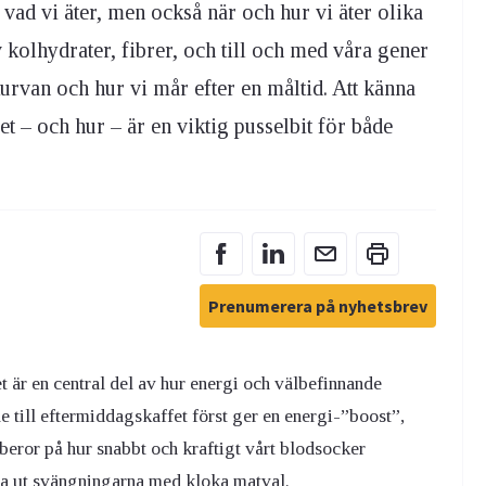
ad vi äter, men också när och hur vi äter olika
v kolhydrater, fibrer, och till och med våra gener
urvan och hur vi mår efter en måltid. Att känna
t – och hur – är en viktig pusselbit för både
Prenumerera på nyhetsbrev
t är en central del av hur energi och välbefinnande
 till eftermiddagskaffet först ger en energi-”boost”,
 beror på hur snabbt och kraftigt vårt blodsocker
mna ut svängningarna med kloka matval.