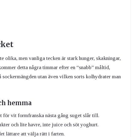
cket
 olika, men vanliga tecken är stark hunger, skakningar,
kommer detta några timmar efter en “snabb” måltid,
ta på sockermängden utan även vilken sorts kolhydrater man
 och hemma
 för vit formfranska nästa gång suget slår till.
kter och lite havre, inte juice och söt yoghurt.
lättare att välja rätt i farten.