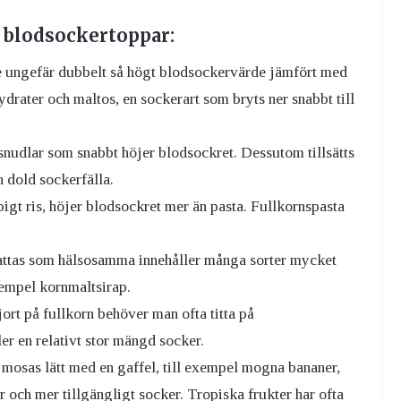
 blodsockertoppar:
e ungefär dubbelt så högt blodsockervärde jämfört med
rater och maltos, en sockerart som bryts ner snabbt till
risnudlar som snabbt höjer blodsockret. Dessutom tillsätts
n dold sockerfälla.
bbigt ris, höjer blodsockret mer än pasta. Fullkornspasta
fattas som hälsosamma innehåller många sorter mycket
exempel kornmaltsirap.
ort på fullkorn behöver man ofta titta på
er en relativt stor mängd socker.
n mosas lätt med en gaffel, till exempel mogna bananer,
 och mer tillgängligt socker. Tropiska frukter har ofta