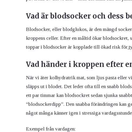
Vad är blodsocker och dess b
Blodsocker, eller blodglukos, är den mängd socker
kroppens celler. Efter en måltid ökar blodsockret, 
toppar i blodsocker är kopplade till ökad risk för
t
Vad händer i kroppen efter e
När vi äter kolhydratrik mat, som ljus pasta eller 
släpps ut i blodet. Det leder ofta till en snabb bl
ett par timmar kan blodsockret sedan sjunka snabbt,
“blodsockerdipp”. Den snabba förändringen kan ge s
något många känner igen i stressiga vardagsstunder 
Exempel från vardagen: