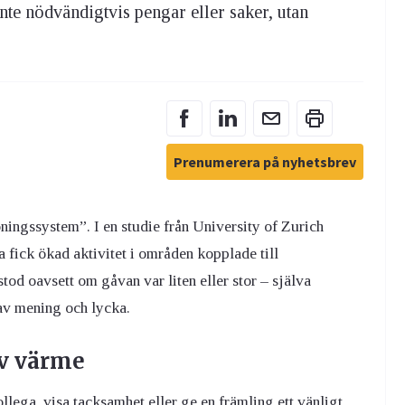
nte nödvändigtvis pengar eller saker, utan
Prenumerera på nyhetsbrev
öningssystem”. I en studie från University of Zurich
a fick ökad aktivitet i områden kopplade till
tod oavsett om gåvan var liten eller stor – själva
 av mening och lycka.
av värme
llega, visa tacksamhet eller ge en främling ett vänligt