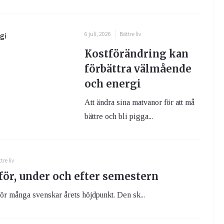
6 juli, 2026
Bättre liv
Kostförändring kan
förbättra välmående
och energi
Att ändra sina matvanor för att må
bättre och bli pigga...
tre liv
för, under och efter semestern
ör många svenskar årets höjdpunkt. Den sk...