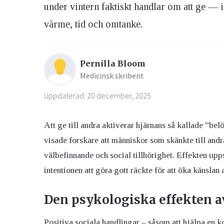
under vintern faktiskt handlar om att ge — i
värme, tid och omtanke.
Pernilla Bloom
Medicinsk skribent
Uppdaterad: 20 december, 2025
Att ge till andra aktiverar hjärnans så kallade ”bel
visade forskare att människor som skänkte till andr
välbefinnande och social tillhörighet. Effekten upps
intentionen att göra gott räckte för att öka känslan
Den psykologiska effekten 
Positiva sociala handlingar – såsom att hjälpa en ko