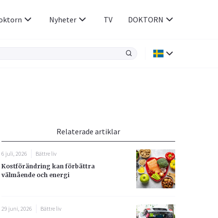
oktorn
Nyheter
TV
DOKTORN
Hjärnan & Nerver
Infektioner &
Vacciner
Hjärta & Kärl
din
e besvara
Hud & Hår
ar
n
Relaterade artiklar
Rökavvänjning
Sex & Samliv
6 juli, 2026
Bättre liv
Rörelseapparaten
Sömn & Stress
Kostförändring kan förbättra
icy.
välmående och energi
29 juni, 2026
Bättre liv