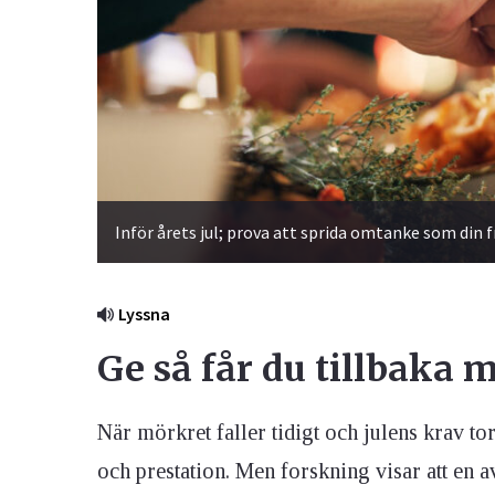
Ögon & Öron
Övervikt
Inför årets jul; prova att sprida omtanke som din
Lyssna
Ge så får du tillbaka m
När mörkret faller tidigt och julens krav torn
och prestation. Men forskning visar att en av