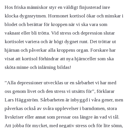
Hos friska människor styr en väldigt finjusterad inre
klocka dygnsrytmen. Hormonet kortisol ökar och minskar i
blodet och berättar för kroppen när vi ska vara som
vaknast eller bli trötta. Vid stress och depression slutar
kortisolet variera och är högt dygnet runt. Det tröttar ut
hjärnan och påverkar alla kroppens organ. Forskare har
visat att kortisol förhindrar att nya hjärnceller som ska
sköta minne och inlärning bildas!
”Alla depressioner utvecklas ur en sårbarhet vi har med
oss genom livet och den stress vi utsätts för”, förklarar
Lars Häggström. Sårbarheten är inbyggd i våra gener, men
påverkas också av svåra upplevelser i barndomen, stora
livskriser eller annat som pressar oss längre än vad vi tål.
Att jobba för mycket, med negativ stress och för lite sömn,