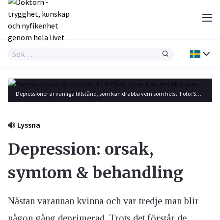
Depressioner är vanliga tillstånd, som kan drabba vem som helst. Foto: Shutterstock
Lyssna
Depression: orsak,
symtom & behandling
Nästan varannan kvinna och var tredje man blir
någon gång deprimerad. Trots det förstår de