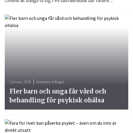
Genom att stänga in sig i en saltvattentank där varken ...
2 januari, 2025
Depression & Ångest
Fler barn och unga får vård och
behandling för psykisk ohälsa